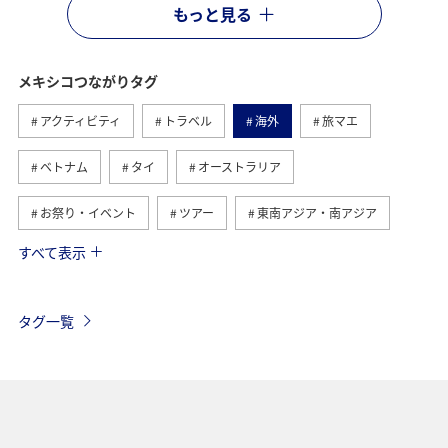
もっと見る
メキシコつながりタグ
アクティビティ
トラベル
海外
旅マエ
ベトナム
タイ
オーストラリア
お祭り・イベント
ツアー
東南アジア・南アジア
すべて表示
台湾
香港
オーストリア
冬
フィリピン
ドイツ
年末年始
アメリカ
タグ一覧
アメリカ・カナダ・中南米
春
イタリア
ANAマイレージクラブ
世界遺産
釣り
秋
ANA釣り倶楽部
ベルギー
スイス
フランス