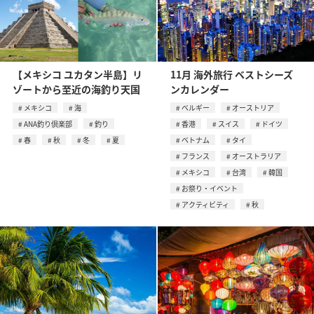
【メキシコ ユカタン半島】リ
11月 海外旅行 ベストシーズ
ゾートから至近の海釣り天国
ンカレンダー
メキシコ
海
ベルギー
オーストリア
ANA釣り倶楽部
釣り
香港
スイス
ドイツ
春
秋
冬
夏
ベトナム
タイ
フランス
オーストラリア
メキシコ
台湾
韓国
お祭り・イベント
アクティビティ
秋