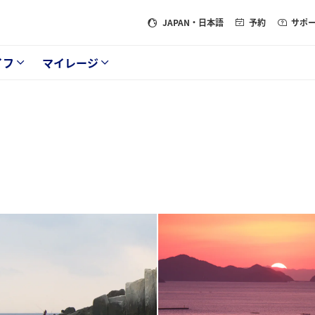
JAPAN
・日本語
予約
サポ
イフ
マイレージ