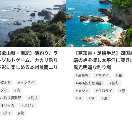
和歌山県・南紀】磯釣り、ラ
【高知県・足摺半島】四国
トソルトゲーム、カカリ釣り
端の岬を擁し太平洋に突き
多彩に楽しめる本州最南エリ
風光明媚な釣り場
高知県
マダイ
海
和歌山県
イシダイ
ANA釣り倶楽部
釣り
マダイ
海
メジナ
クロダイ
春
NA釣り倶楽部
釣り
秋
冬
夏
アオリイカ
メジナ
クロダイ
秋