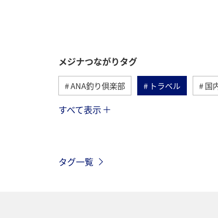
メジナつながりタグ
ANA釣り倶楽部
トラベル
国
すべて表示
マダイ
夏
クロダイ
イ
長崎県
宮崎県
新潟県
タグ一覧
スズキ
アユ
南伊豆