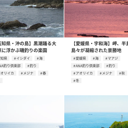
高知県・沖の島】黒潮踊る大
【愛媛県・宇和海】岬、半
原に浮かぶ磯釣りの楽園
島々が凝縮された景勝地
高知県
イシダイ
海
愛媛県
海
マアジ
NA釣り倶楽部
釣り
ANA釣り倶楽部
釣り
アオリイカ
メジナ
春
アオリイカ
メジナ
秋
夏
冬