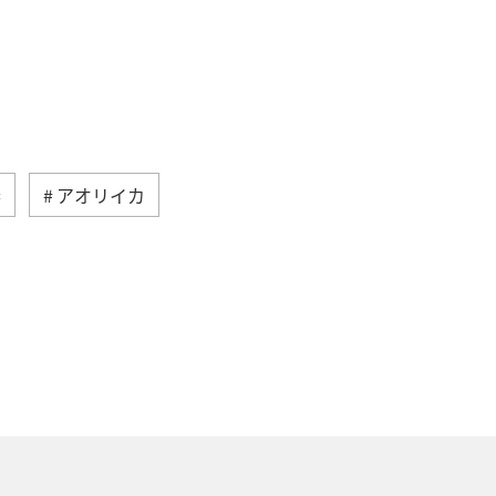
春
アオリイカ
兵庫県
和歌山県
大分県
趣味
グルメ
マアジ