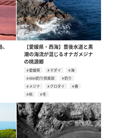
島、
【愛媛県・西海】豊後水道と黒
潮の海流が混じるオナガメジナ
の桃源郷
愛媛県
マダイ
海
ANA釣り倶楽部
釣り
メジナ
クロダイ
春
秋
冬