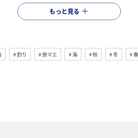
もっと見る
内
釣り
旅マエ
海
秋
冬
シダイ
高知県
愛媛県
静岡県
徳島県
鹿児島県
旅ナカ
アクティビティ
四国地方