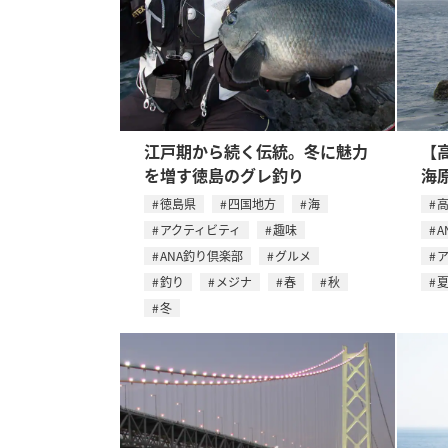
江戸期から続く伝統。冬に魅力
【
を増す徳島のグレ釣り
海
徳島県
四国地方
海
アクティビティ
趣味
A
ANA釣り倶楽部
グルメ
釣り
メジナ
春
秋
冬