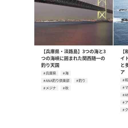
【兵庫県・淡路島】3つの海と3
【
つの海峡に囲まれた関西随一の
イ
釣り天国
と
ア
兵庫県
海
ANA釣り倶楽部
釣り
メジナ
秋
A