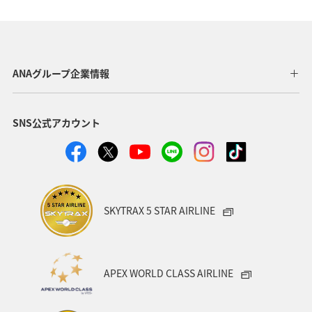
宮崎県
新潟県
鹿児島県
和歌山県
兵庫県
旅ナカ
アクティビティ
四国地方
趣味
グルメ
スズキ
アユ
南伊豆
ANAグループ企業情報
マアジ
SNS公式アカウント
SKYTRAX 5 STAR AIRLINE
APEX WORLD CLASS AIRLINE