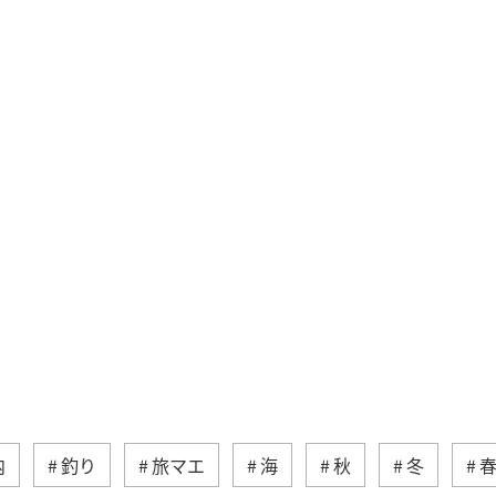
内
釣り
旅マエ
海
秋
冬