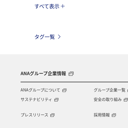
すべて表示
マダイ
夏
クロダイ
イ
長崎県
宮崎県
新潟県
タグ一覧
スズキ
アユ
南伊豆
ANAグループ企業情報
ANAグループについて
グループ企業一覧
サステナビリティ
安全の取り組み
プレスリリース
採用情報