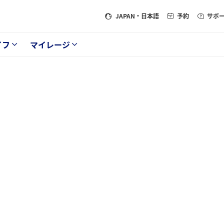
JAPAN
・日本語
予約
サポ
イフ
マイレージ