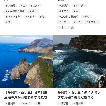
宮崎県
海
スズキ
新潟県
イシダイ
ANA釣り倶楽部
釣り
マダイ
海
アオリイカ
メジナ
秋
ANA釣り倶楽部
釣り
冬
メジナ
アユ
クロダイ
春
夏
【静岡県・西伊豆】日本列島
静岡県・南伊豆：ダイナミッ
最深の湾が育む多彩な魚たち
クな荒磯で磯魚と戯れる
静岡県
マダイ
海
南伊豆
静岡県