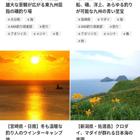
雄大な景観が広がる東九州屈
船、磯、洋上、あらゆる釣り
指の磯釣り場
が可能な九州の青い至宝
大分県
海
長崎県
マダイ
海
ANA釣り倶楽部
釣り
ANA釣り倶楽部
釣り
アオリイカ
メジナ
冬
アオリイカ
メジナ
春
秋
【宮崎県・日南】冬も温暖な
【新潟県・佐渡島】クロダ
釣り人のウインターキャンプ
イ、マダイが群れる日本海の
地
楽園