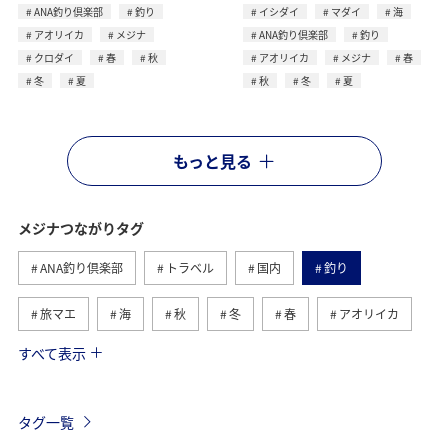
ANA釣り倶楽部
釣り
イシダイ
マダイ
海
アオリイカ
メジナ
ANA釣り倶楽部
釣り
クロダイ
春
秋
アオリイカ
メジナ
春
冬
夏
秋
冬
夏
もっと見る
メジナつながりタグ
ANA釣り倶楽部
トラベル
国内
釣り
旅マエ
海
秋
冬
春
アオリイカ
すべて表示
マダイ
夏
クロダイ
イシダイ
愛媛県
高知県
静岡県
徳島県
大分県
長崎県
タグ一覧