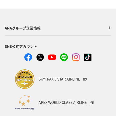
宮崎県
新潟県
鹿児島県
和歌山県
兵庫県
旅ナカ
アクティビティ
四国地方
趣味
グルメ
スズキ
アユ
南伊豆
ANAグループ企業情報
マアジ
SNS公式アカウント
SKYTRAX 5 STAR AIRLINE
APEX WORLD CLASS AIRLINE