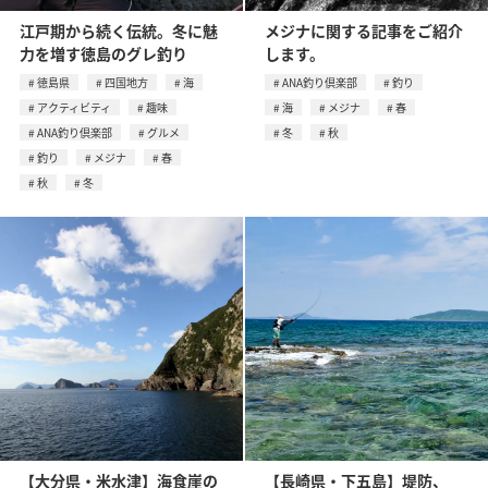
江戸期から続く伝統。冬に魅
メジナに関する記事をご紹介
力を増す徳島のグレ釣り
します。
徳島県
四国地方
海
ANA釣り倶楽部
釣り
アクティビティ
趣味
海
メジナ
春
ANA釣り倶楽部
グルメ
冬
秋
釣り
メジナ
春
秋
冬
【大分県・米水津】海食崖の
【長崎県・下五島】堤防、