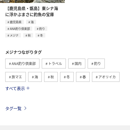
【鹿児島県・甑島】東シナ海
に浮かぶまさに釣魚の宝庫
鹿児島県
海
ANA釣り倶楽部
釣り
メジナ
秋
冬
メジナつながりタグ
ANA釣り倶楽部
トラベル
国内
釣り
旅マエ
海
秋
冬
春
アオリイカ
すべて表示
マダイ
夏
クロダイ
イシダイ
高知県
愛媛県
静岡県
徳島県
兵庫県
和歌山県
タグ一覧
大分県
長崎県
宮崎県
新潟県
鹿児島県