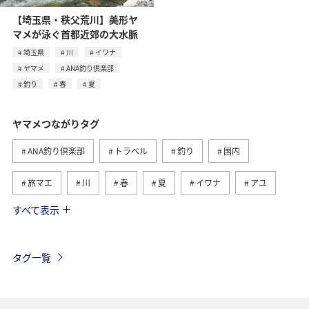
【埼玉県・秩父荒川】美形ヤ
マメが泳ぐ首都近郊の大水脈
埼玉県
川
イワナ
ヤマメ
ANA釣り倶楽部
釣り
春
夏
ヤマメつながりタグ
ANA釣り倶楽部
トラベル
釣り
国内
旅マエ
川
春
夏
イワナ
アユ
すべて表示
秋田県
栃木県
群馬県
宮崎県
旅ナカ
鳥取県
トラウト
岩手県
青森県
秋
タグ一覧
海外
韓国
岐阜県
アマゴ
埼玉県