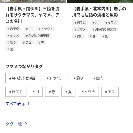
【岩手県・閉伊川】三陸を流
【岩手県・北本内川】岩手の
れるサクラマス、ヤマメ、ア
川でも屈指の渓相と魚影
ユの名川
岩手県
川
イワナ
岩手県
川
トラウト
ヤマメ
ANA釣り倶楽部
ヤマメ
ANA釣り倶楽部
釣り
春
夏
釣り
アユ
春
夏
ヤマメつながりタグ
ANA釣り倶楽部
トラベル
釣り
国内
旅マエ
川
春
夏
イワナ
アユ
すべて表示
秋田県
群馬県
栃木県
宮崎県
旅ナカ
鳥取県
岩手県
トラウト
青森県
秋
タグ一覧
福井県
山形県
福島県
アマゴ
海外