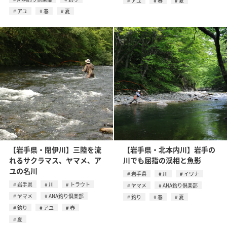
アユ
春
夏
アユ
春
夏
【岩手県・閉伊川】三陸を流
【岩手県・北本内川】岩手の
れるサクラマス、ヤマメ、ア
川でも屈指の渓相と魚影
ユの名川
岩手県
川
イワナ
岩手県
川
トラウト
ヤマメ
ANA釣り倶楽部
ヤマメ
ANA釣り倶楽部
釣り
春
夏
釣り
アユ
春
夏