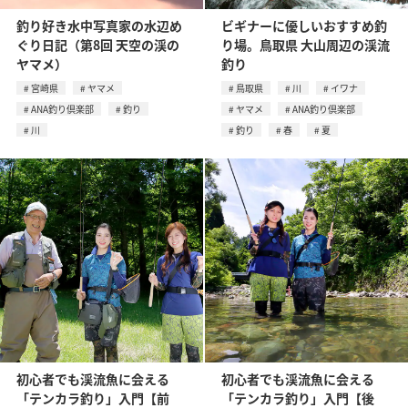
釣り好き水中写真家の水辺め
ビギナーに優しいおすすめ釣
ぐり日記（第8回 天空の渓の
り場。鳥取県 大山周辺の渓流
ヤマメ）
釣り
宮崎県
ヤマメ
鳥取県
川
イワナ
ANA釣り倶楽部
釣り
ヤマメ
ANA釣り倶楽部
川
釣り
春
夏
初心者でも渓流魚に会える
初心者でも渓流魚に会える
「テンカラ釣り」入門【前
「テンカラ釣り」入門【後