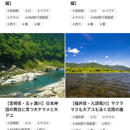
編】
編】
秋田県
川
イワナ
秋田県
川
イワナ
ヤマメ
ANA釣り倶楽部
ヤマメ
ANA釣り倶楽部
釣り
春
夏
釣り
春
夏
【宮崎県・五ヶ瀬川】日本神
【福井県・九頭竜川】サクラ
話の舞台に育つ大ヤマメと大
マスも大アユも泳ぐ北陸の雄
アユ
福井県
川
ヤマメ
宮崎県
川
ヤマメ
ANA釣り倶楽部
釣り
ANA釣り倶楽部
釣り