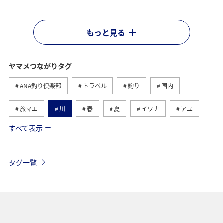
もっと見る
ヤマメつながりタグ
ANA釣り倶楽部
トラベル
釣り
国内
旅マエ
川
春
夏
イワナ
アユ
すべて表示
秋田県
群馬県
栃木県
宮崎県
旅ナカ
鳥取県
岩手県
トラウト
青森県
秋
タグ一覧
福井県
山形県
福島県
アマゴ
海外
韓国
熊本県
岐阜県
埼玉県
長野県
湖
北海道
富山県