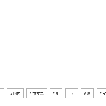
り
国内
旅マエ
川
春
夏