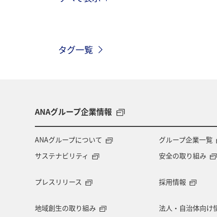
秋田県
群馬県
栃木県
韓国
岐阜県
福井県
山
タグ一覧
北海道
ANAグループ企業情報
ANAグループについて
グループ企業一覧
サステナビリティ
安全の取り組み
プレスリリース
採用情報
地域創生の取り組み
法人・自治体向け