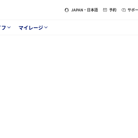
JAPAN
・日本語
予約
サポ
イフ
マイレージ