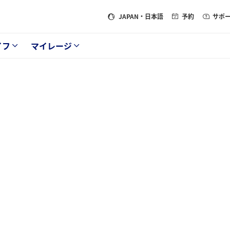
JAPAN
・日本語
予約
サポ
イフ
マイレージ