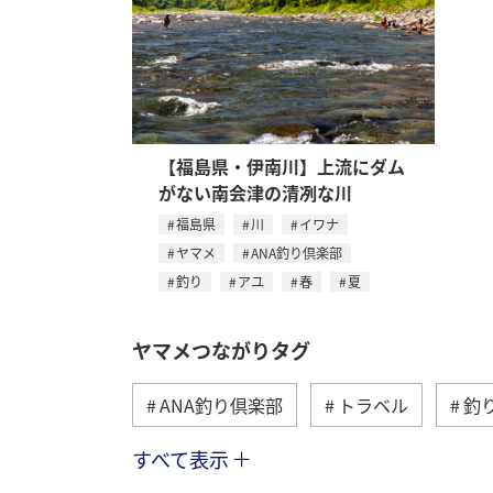
【福島県・伊南川】上流にダム
がない南会津の清冽な川
福島県
川
イワナ
ヤマメ
ANA釣り倶楽部
釣り
アユ
春
夏
ヤマメつながりタグ
ANA釣り倶楽部
トラベル
釣
すべて表示
秋田県
栃木県
群馬県