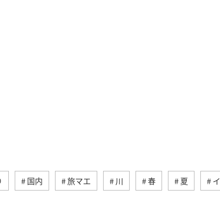
り
国内
旅マエ
川
春
夏
宮崎県
旅ナカ
鳥取県
青森県
岩手県