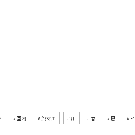
り
国内
旅マエ
川
春
夏
宮崎県
旅ナカ
鳥取県
岩手県
青森県