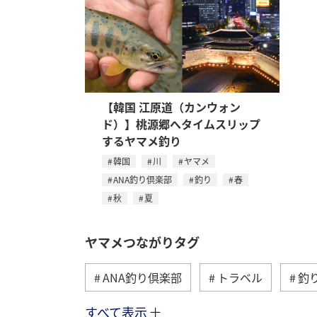
【韓国 江原道（カンウォン
ド）】桃源郷へタイムスリップ
するヤマメ釣り
韓国
川
ヤマメ
ANA釣り倶楽部
釣り
春
秋
夏
ヤマメつながりタグ
ANA釣り倶楽部
トラベル
釣
すべて表示
秋田県
群馬県
栃木県