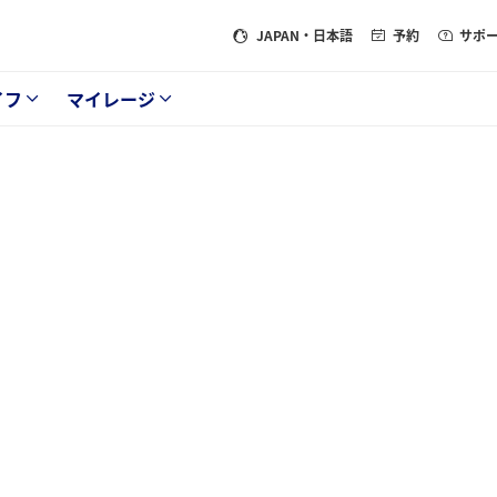
JAPAN
・日本語
予約
サポ
イフ
マイレージ