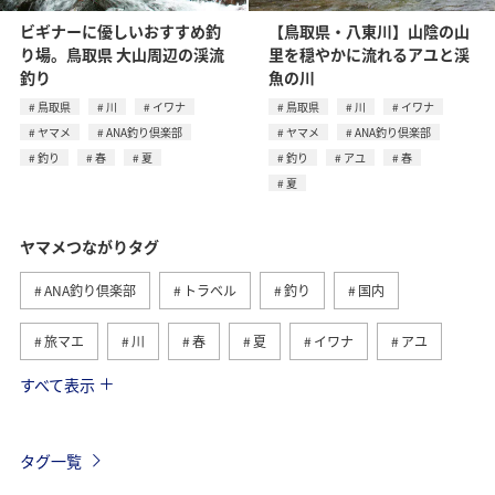
ビギナーに優しいおすすめ釣
【鳥取県・八東川】山陰の山
り場。鳥取県 大山周辺の渓流
里を穏やかに流れるアユと渓
釣り
魚の川
鳥取県
川
イワナ
鳥取県
川
イワナ
ヤマメ
ANA釣り倶楽部
ヤマメ
ANA釣り倶楽部
釣り
春
夏
釣り
アユ
春
夏
ヤマメつながりタグ
ANA釣り倶楽部
トラベル
釣り
国内
旅マエ
川
春
夏
イワナ
アユ
すべて表示
秋田県
群馬県
栃木県
宮崎県
旅ナカ
鳥取県
岩手県
トラウト
青森県
秋
タグ一覧
福井県
山形県
福島県
アマゴ
海外