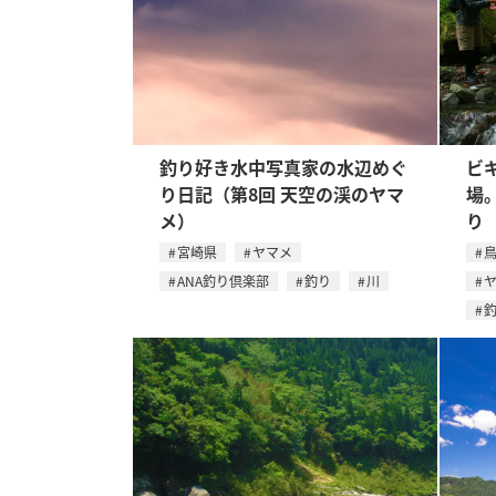
釣り好き水中写真家の水辺めぐ
ビ
り日記（第8回 天空の渓のヤマ
場
メ）
り
宮崎県
ヤマメ
ANA釣り倶楽部
釣り
川