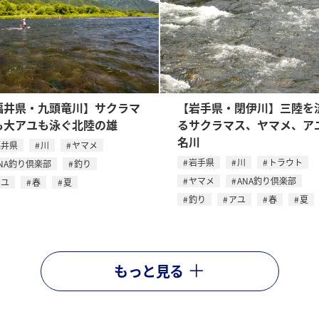
福井県・九頭竜川】サクラマ
【岩手県・閉伊川】三陸を
も大アユも泳ぐ北陸の雄
るサクラマス、ヤマメ、ア
名川
福井県
川
ヤマメ
岩手県
川
トラウト
NA釣り倶楽部
釣り
ヤマメ
ANA釣り倶楽部
アユ
春
夏
釣り
アユ
春
夏
もっと見る