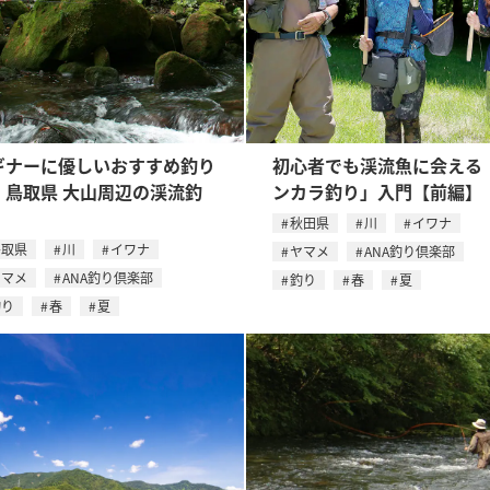
ギナーに優しいおすすめ釣り
初心者でも渓流魚に会える
。鳥取県 大山周辺の渓流釣
ンカラ釣り」入門【前編】
秋田県
川
イワナ
鳥取県
川
イワナ
ヤマメ
ANA釣り倶楽部
ヤマメ
ANA釣り倶楽部
釣り
春
夏
釣り
春
夏