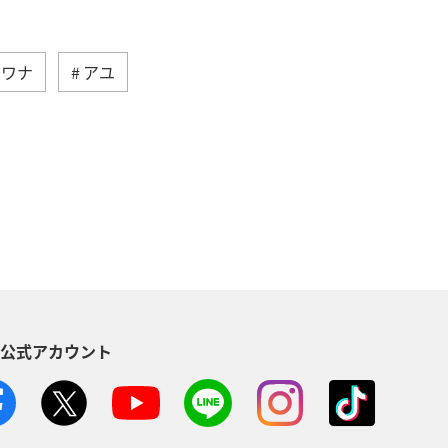
イワナ
アユ
青森県
秋
福井県
長野県
湖
北海道
S公式アカウント