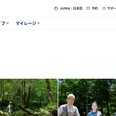
JAPAN
・日本語
予約
サポ
イフ
マイレージ