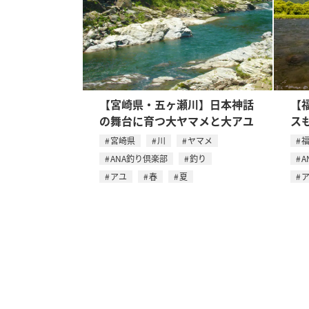
【宮崎県・五ヶ瀬川】日本神話
【
の舞台に育つ大ヤマメと大アユ
ス
宮崎県
川
ヤマメ
ANA釣り倶楽部
釣り
A
アユ
春
夏