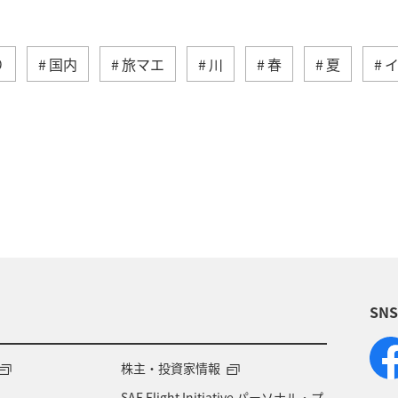
り
国内
旅マエ
川
春
夏
宮崎県
旅ナカ
鳥取県
岩手県
トラウト
海外
韓国
熊本県
岐阜県
埼玉県
SN
株主・投資家情報
SAF Flight Initiative パーソナル・プ