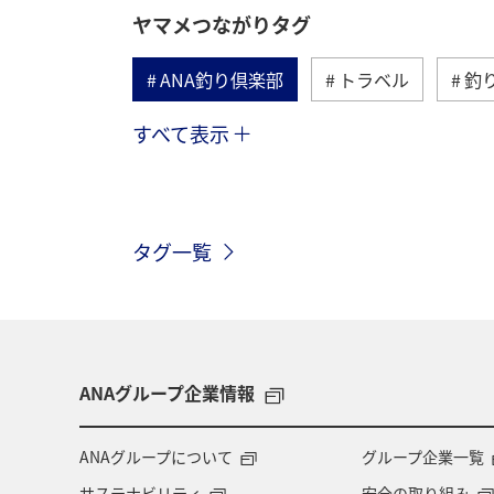
ヤマメつながりタグ
ANA釣り倶楽部
トラベル
釣
すべて表示
秋田県
群馬県
栃木県
山形県
福島県
アマゴ
タグ一覧
富山県
ANAグループ企業情報
ANAグループについて
グループ企業一覧
サステナビリティ
安全の取り組み