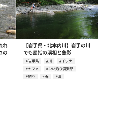
流れ
【岩手県・北本内川】岩手の川
ユの
でも屈指の渓相と魚影
岩手県
川
イワナ
ヤマメ
ANA釣り倶楽部
釣り
春
夏