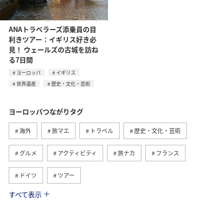
ANAトラベラーズ添乗員の目
利きツアー：イギリス好き必
見！ ウェールズの古城を訪ね
る7日間
ヨーロッパ
イギリス
世界遺産
歴史・文化・芸術
ヨーロッパつながりタグ
海外
旅マエ
トラベル
歴史・文化・芸術
グルメ
アクティビティ
旅ナカ
フランス
ドイツ
ツアー
すべて表示
オーストリア
イギリス
アメリカ・カナダ・中南米