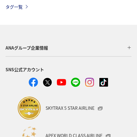
東南アジア・南アジア
世界遺産
東アジア
タグ一覧
お祭り・イベント
夏
タイ
年末年始
アメリカ
スウェーデン
トルコ・アフリカ・中東
ベルギー
サイクリング
イタリア
ベトナム
ANAグループ企業情報
メキシコ
オーストラリア
台湾
ミュンヘン
SNS公式アカウント
トルコ
韓国
日常
スイス
春
オセアニア
秋
クリスマス
冬
SKYTRAX 5 STAR AIRLINE
APEX WORLD CLASS AIRLINE