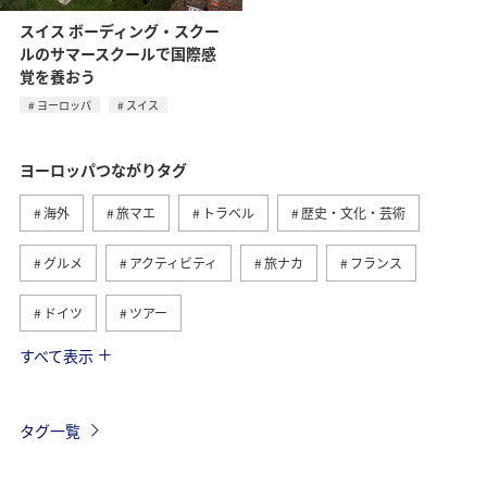
スイス ボーディング・スクー
ルのサマースクールで国際感
覚を養おう
ヨーロッパ
スイス
ヨーロッパつながりタグ
海外
旅マエ
トラベル
歴史・文化・芸術
グルメ
アクティビティ
旅ナカ
フランス
ドイツ
ツアー
すべて表示
オーストリア
イギリス
アメリカ・カナダ・中南米
東南アジア・南アジア
世界遺産
東アジア
タグ一覧
お祭り・イベント
夏
タイ
年末年始