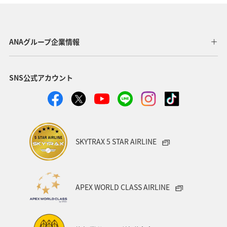
アメリカ
スウェーデン
トルコ・アフリカ・中東
ベルギー
サイクリング
イタリア
ベトナム
ANAグループ企業情報
メキシコ
オーストラリア
台湾
ミュンヘン
SNS公式アカウント
トルコ
韓国
日常
スイス
春
オセアニア
秋
クリスマス
冬
SKYTRAX 5 STAR AIRLINE
APEX WORLD CLASS AIRLINE