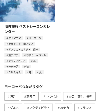
海外旅行 ベストシーズンカレ
ンダー
オセアニア
ヨーロッパ
東南アジア・南アジア
アメリカ・カナダ・中南米
東アジア
お祭り・イベント
アクティビティ
春
年末年始
秋
クリスマス
冬
夏
ヨーロッパつながりタグ
海外
旅マエ
トラベル
歴史・文化・芸術
グルメ
アクティビティ
旅ナカ
フランス