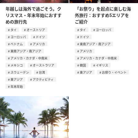
年越しは海外で過ごそう。ク
「お祭り」を起点に楽しむ海
リスマス・年末年始におすす
外旅行：おすすめ5エリアを
めの旅行先
ご紹介
タイ
オーストリア
タイ
ヨーロッパ
ヨーロッパ
ドイツ
ドイツ
ベトナム
アメリカ
東南アジア・南アジア
東南アジア・南アジア
アメリカ
アメリカ・カナダ・中南米
アメリカ・カナダ・中南米
メキシコ
オーストラリア
韓国
イギリス
スウェーデン
台湾
東アジア
お祭り・イベント
東アジア
アクティビティ
年末年始