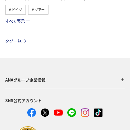
ドイツ
ツアー
すべて表示
オーストリア
イギリス
アメリカ・カナダ・中南米
東南アジア・南アジア
世界遺産
東アジア
タグ一覧
お祭り・イベント
夏
タイ
年末年始
アメリカ
スウェーデン
トルコ・アフリカ・中東
ベルギー
サイクリング
イタリア
ベトナム
ANAグループ企業情報
メキシコ
オーストラリア
台湾
ミュンヘン
SNS公式アカウント
トルコ
韓国
日常
スイス
春
オセアニア
秋
クリスマス
冬