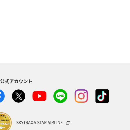
NAカード
マイルの教室
北海道
海
ルを貯める（自宅にいながら貯める）
バー限定（ラウンジ除く）
S公式アカウント
ス
アクティビティ
記念日
児島県
沖縄
年末年始
）
ANA Pocket
夏
SKYTRAX 5 STAR AIRLINE
中南米
おトクな旅
兵庫県