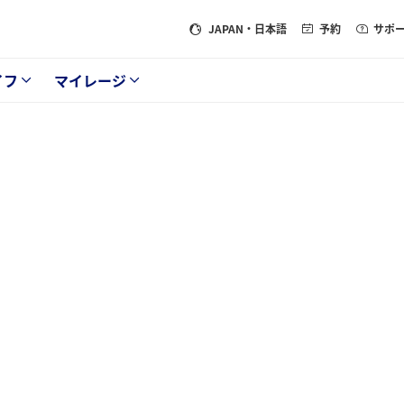
JAPAN
・日本語
予約
サポ
イフ
マイレージ