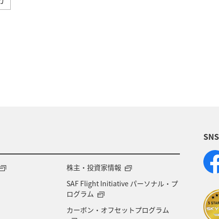
と納税
旅アト
ANA釣り倶楽部
釣り
A
メンバー
AMC会員専用サービス
冬
ANA Pay
東京都
アプリ
ワイン
日常生活でマイ
A-style秋特集
ANA SKY コイン
プレミアムメン
SN
飛行機
マイルの使い道
海外
ANAのサービ
内
ブロンズサービス
沖縄県
秋田県
鹿
株主・投資家情報
SAF Flight Initiative パーソナル・プ
甲信越地方
日常生活でマイルを貯める（外出先でためる
ログラム
カーボン・オフセットプログラム
ANAセレクション
群馬県
アメリカ・カナダ・