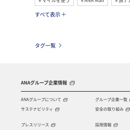
すべて表示
トラベル
国内
ANAのふるさ
ANAマイレージモール
プレミアム
タグ一覧
ANA CA's Note
ANAグルメマイル
川
ANAのオンラインショップ
ダイヤモンドサービス
福岡県
ANAグループ企業情報
特典航空券
予約
湖
機
ANAグループについて
グループ企業一覧
サステナビリティ
安全の取り組み
九州地方
ANAの保険
関東・
プレスリリース
採用情報
ツアー
キャンプ・グランピング