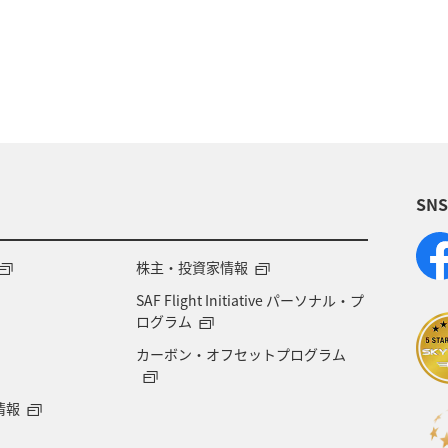
メンバー
AMC会員専用サービス
冬
ANA Pay
東京都
アプリ
ワイン
日常生活でマイ
A-style秋特集
ANA SKY コイン
プレミアムメン
SN
飛行機
マイルの使い道
海外
ANAのサービ
内
ブロンズサービス
沖縄県
秋田県
鹿
株主・投資家情報
SAF Flight Initiative パーソナル・プ
甲信越地方
日常生活でマイルを貯める（外出先でためる
ログラム
カーボン・オフセットプログラム
ANAセレクション
群馬県
アメリカ・カナダ・
情報
さと納税
編集長のおすすめ
ANAの取り組み（サ