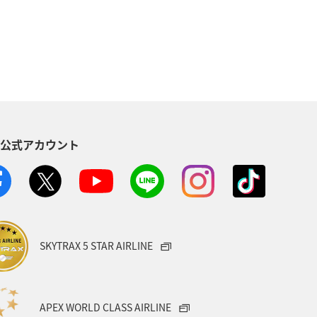
北海道
海
ルを貯める（自宅にいながら貯める）
バー限定（ラウンジ除く）
S公式アカウント
ス
アクティビティ
記念日
児島県
沖縄
年末年始
）
ANA Pocket
夏
SKYTRAX 5 STAR AIRLINE
中南米
おトクな旅
兵庫県
ステナブル、社会貢献）
ANAでんき
APEX WORLD CLASS AIRLINE