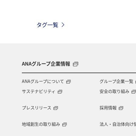
ANAマイレージモール
プレミアム
タグ一覧
ANA CA's Note
ANAグルメマイル
川
ANAのオンラインショップ
ダイヤモンドサービス
福岡県
ANAグループ企業情報
特典航空券
予約
湖
機
ANAグループについて
グループ企業一覧
サステナビリティ
安全の取り組み
九州地方
ANAの保険
関東・
プレスリリース
採用情報
ツアー
キャンプ・グランピング
地域創生の取り組み
法人・自治体向け
ハワイ
自然・植物
冬のふる