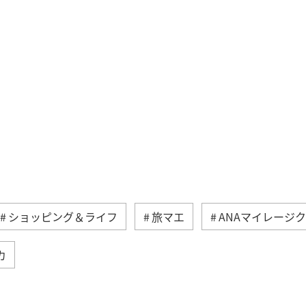
ショッピング＆ライフ
旅マエ
ANAマイレージ
カ
と納税
旅アト
ANA釣り倶楽部
釣り
A