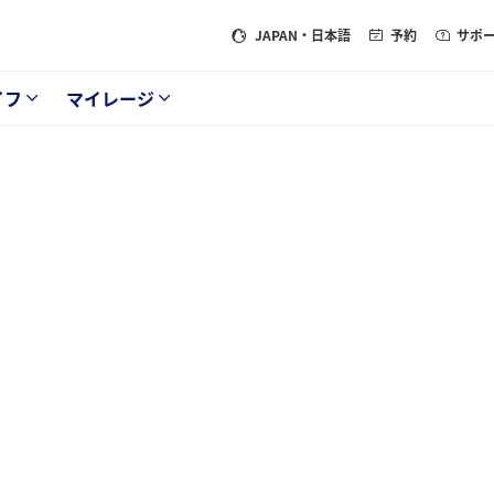
JAPAN
・日本語
予約
サポ
イフ
マイレージ