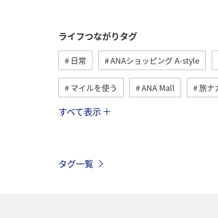
ライフつながりタグ
日常
ANAショッピング A-style
マイルを使う
ANA Mall
旅ナ
すべて表示
トラベル
国内
ANAのふるさ
ANAマイレージモール
プレミアム
タグ一覧
ANA CA's Note
ANAグルメマイル
川
ANAのオンラインショップ