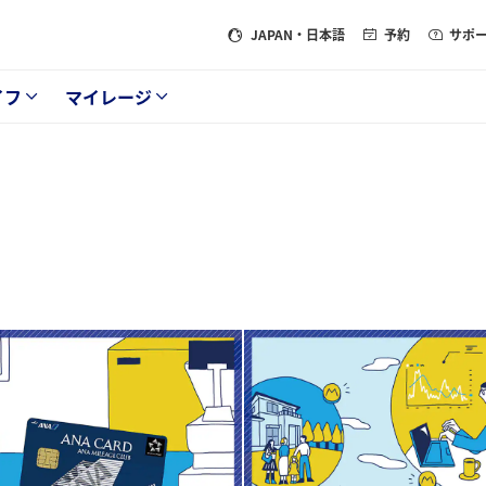
JAPAN
・日本語
予約
サポ
イフ
マイレージ