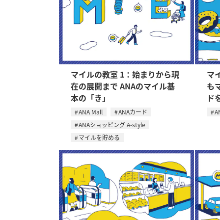
マイルの教室 1：始まりから現
マ
在の展開まで ANAのマイル基
も
本の「き」
ド
ANA Mall
ANAカード
A
ANAショッピング A-style
マイルを貯める