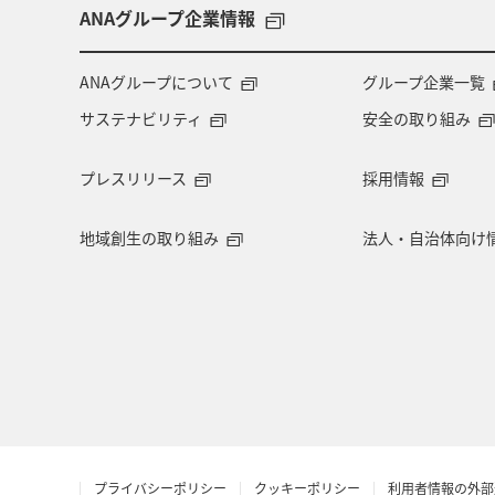
ダイヤモンドサービス
福岡県
ANAグループ企業情報
特典航空券
予約
湖
機
ANAグループについて
グループ企業一覧
サステナビリティ
安全の取り組み
九州地方
ANAの保険
関東・
プレスリリース
採用情報
ツアー
キャンプ・グランピング
地域創生の取り組み
法人・自治体向け
ハワイ
自然・植物
冬のふる
千葉県
香川県
長崎県
タチウオ
秋
帰省
熊本
青森県
石川県
茨城県
プライバシーポリシー
クッキーポリシー
利用者情報の外部