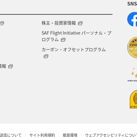
SN
飛行機
マイルの使い道
海外
ANAのサービ
内
ブロンズサービス
沖縄県
秋田県
鹿
株主・投資家情報
SAF Flight Initiative パーソナル・プ
甲信越地方
日常生活でマイルを貯める（外出先でためる
ログラム
カーボン・オフセットプログラム
ANAセレクション
群馬県
アメリカ・カナダ・
情報
さと納税
編集長のおすすめ
ANAの取り組み（サ
お祭り・イベント
カップル
愛媛県
広島県
県
散歩
旅の準備
趣味
イギリス
鳥取県
温泉
静岡県
宮城県
オーストラ
送信について
サイト利用規約
推奨環境
ウェブアクセシビリティについ