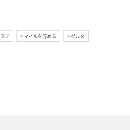
クラブ
マイルを貯める
グルメ
NAカード
マイルの教室
北海道
海
ルを貯める（自宅にいながら貯める）
バー限定（ラウンジ除く）