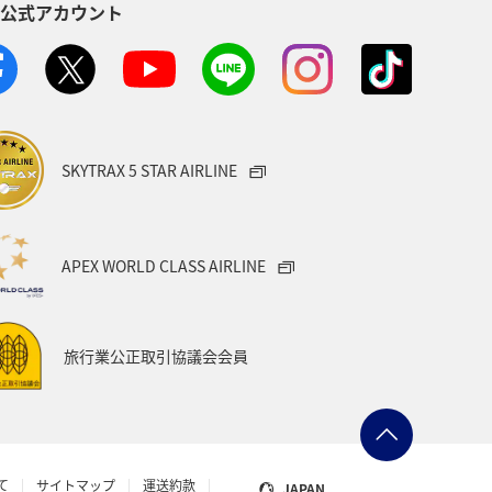
S公式アカウント
ス
アクティビティ
記念日
児島県
沖縄
年末年始
）
ANA Pocket
夏
SKYTRAX 5 STAR AIRLINE
中南米
おトクな旅
兵庫県
ステナブル、社会貢献）
ANAでんき
APEX WORLD CLASS AIRLINE
仙台
空港グルメ
石垣
旅行業公正取引協議会会員
札幌
福井県
イタリア
リア
フランス
山形県
て
サイトマップ
運送約款
JAPAN