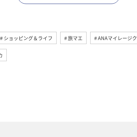
ショッピング＆ライフ
旅マエ
ANAマイレージ
カ
と納税
旅アト
ANA釣り倶楽部
釣り
A
メンバー
AMC会員専用サービス
冬
ANA Pay
東京都
アプリ
ワイン
日常生活でマイ
A-style秋特集
ANA SKY コイン
プレミアムメン