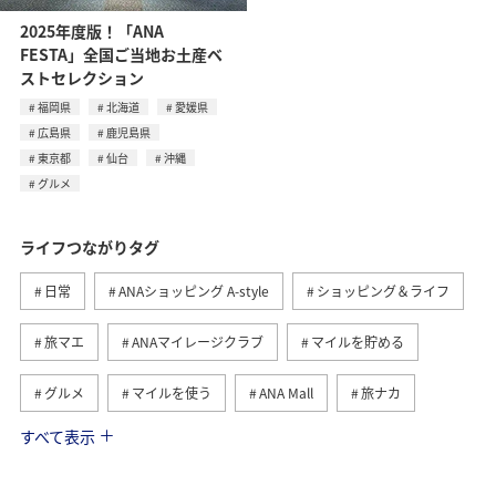
2025年度版！「ANA
FESTA」全国ご当地お土産ベ
ストセレクション
福岡県
北海道
愛媛県
広島県
鹿児島県
東京都
仙台
沖縄
グルメ
ライフつながりタグ
日常
ANAショッピング A-style
ショッピング＆ライフ
旅マエ
ANAマイレージクラブ
マイルを貯める
グルメ
マイルを使う
ANA Mall
旅ナカ
すべて表示
トラベル
国内
ANAのふるさと納税
旅アト
ANA釣り倶楽部
釣り
ANAカード
マイルの教室