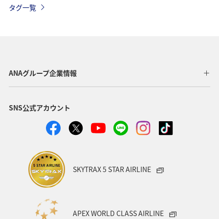
タグ一覧
ANAマイレージモール
プレミアムメンバー
AMC会員専用サービス
冬
ANA Pay
北海道
海
ANA CA's Note
ANAグルメマイル
東京都
ANAグループ企業情報
アプリ
ワイン
SNS公式アカウント
日常生活でマイルを貯める（自宅にいながら貯める）
川
ANAのオンラインショップ
A-style秋特集
ANA SKY コイン
プレミアムメンバー限定（ラウンジ除く）
SKYTRAX 5 STAR AIRLINE
ダイヤモンドサービス
福岡県
飛行機
マイルの使い道
海外
ANAのサービス
APEX WORLD CLASS AIRLINE