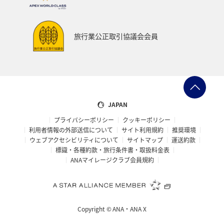
アクティビティ
記念日
特典航空券
予約
湖
機内
ブロンズサービス
沖縄県
旅行業公正取引協議会会員
秋田県
鹿児島県
沖縄
年末年始
九州地方
ANAの保険
関東・甲信越地方
日常生活でマイルを貯める（外出先でためる）
ANA Pocket
JAPAN
プライバシーポリシー
クッキーポリシー
夏
ツアー
キャンプ・グランピング
利用者情報の外部送信について
サイト利用規約
推奨環境
ウェブアクセシビリティについて
サイトマップ
運送約款
ANAセレクション
群馬県
アメリカ・カナダ・中南米
標識・各種約款・旅行条件書・取扱料金表
ANAマイレージクラブ会員規約
おトクな旅
兵庫県
ハワイ
自然・植物
冬のふるさと納税
編集長のおすすめ
Copyright ©
ANA・ANA X
ANAの取り組み（サステナブル、社会貢献）
ANAでんき