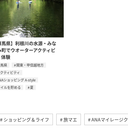
群馬県】利根川の水源・みな
み町でウオーターアクティビ
ィ体験
群馬県
関東・甲信越地方
アクティビティ
NAショッピング A-style
マイルを貯める
夏
ショッピング＆ライフ
旅マエ
ANAマイレージ