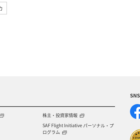
カ
と納税
旅アト
ANA釣り倶楽部
釣り
A
メンバー
AMC会員専用サービス
冬
ANA Pay
東京都
アプリ
ワイン
日常生活でマイ
A-style秋特集
ANA SKY コイン
プレミアムメン
SN
飛行機
マイルの使い道
海外
ANAのサービ
内
ブロンズサービス
沖縄県
秋田県
鹿
株主・投資家情報
SAF Flight Initiative パーソナル・プ
甲信越地方
日常生活でマイルを貯める（外出先でためる
ログラム