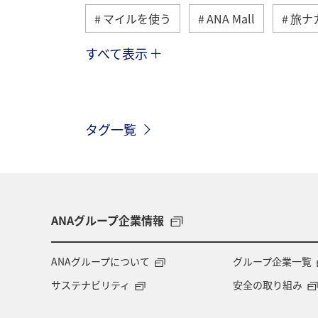
マイルを使う
ANA Mall
旅ナ
すべて表示
トラベル
国内
ANAのふるさ
ANAマイレージモール
プレミアム
タグ一覧
ANA CA's Note
ANAグルメマイル
川
ANAのオンラインショップ
ダイヤモンドサービス
福岡県
ANAグループ企業情報
特典航空券
予約
湖
機
ANAグループについて
グループ企業一覧
サステナビリティ
安全の取り組み
九州地方
ANAの保険
関東・