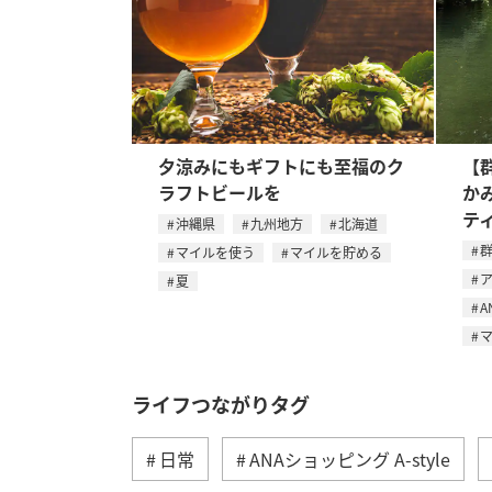
夕涼みにもギフトにも至福のク
【
ラフトビールを
か
テ
沖縄県
九州地方
北海道
マイルを使う
マイルを貯める
夏
A
ライフつながりタグ
日常
ANAショッピング A-style