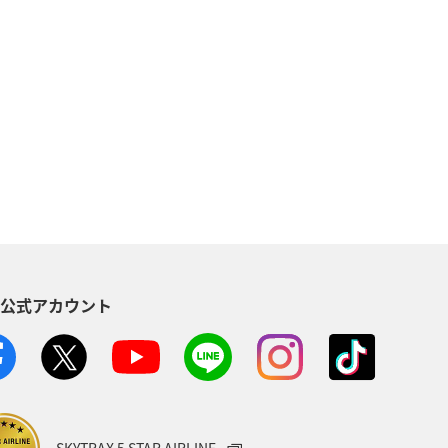
NAカード
マイルの教室
北海道
海
ルを貯める（自宅にいながら貯める）
バー限定（ラウンジ除く）
S公式アカウント
ス
アクティビティ
記念日
児島県
沖縄
年末年始
）
ANA Pocket
夏