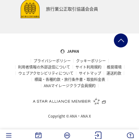
湖
機内
ブロンズサービス
沖縄県
旅行業公正取引協議会会員
秋田県
鹿児島県
沖縄
年末年始
九州地方
ANAの保険
関東・甲信越地方
日常生活でマイルを貯める（外出先でためる）
ANA Pocket
JAPAN
プライバシーポリシー
クッキーポリシー
夏
ツアー
キャンプ・グランピング
利用者情報の外部送信について
サイト利用規約
推奨環境
ウェブアクセシビリティについて
サイトマップ
運送約款
ANAセレクション
群馬県
アメリカ・カナダ・中南米
標識・各種約款・旅行条件書・取扱料金表
ANAマイレージクラブ会員規約
おトクな旅
兵庫県
ハワイ
自然・植物
冬のふるさと納税
編集長のおすすめ
Copyright ©
ANA・ANA X
ANAの取り組み（サステナブル、社会貢献）
ANAでんき
千葉県
香川県
長崎県
お祭り・イベント