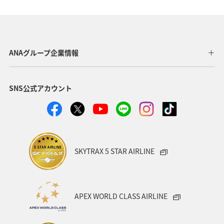
ANAマイレージモール
プレミアムメンバー
AMC会員専用サービス
冬
ANA Pay
北海道
海
ANA CA's Note
ANAグルメマイル
東京都
ANAグループ企業情報
アプリ
ワイン
SNS公式アカウント
日常生活でマイルを貯める（自宅にいながら貯める）
川
ANAのオンラインショップ
A-style秋特集
ANA SKY コイン
プレミアムメンバー限定（ラウンジ除く）
SKYTRAX 5 STAR AIRLINE
ダイヤモンドサービス
福岡県
飛行機
マイルの使い道
海外
ANAのサービス
APEX WORLD CLASS AIRLINE
アクティビティ
記念日
特典航空券
予約