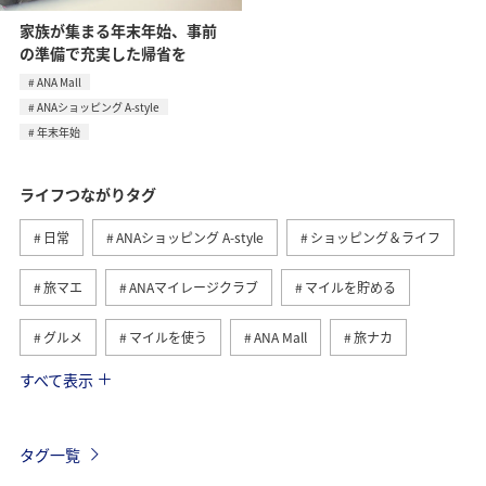
家族が集まる年末年始、事前
の準備で充実した帰省を
ANA Mall
ANAショッピング A-style
年末年始
ライフつながりタグ
日常
ANAショッピング A-style
ショッピング＆ライフ
旅マエ
ANAマイレージクラブ
マイルを貯める
グルメ
マイルを使う
ANA Mall
旅ナカ
すべて表示
トラベル
国内
ANAのふるさと納税
旅アト
ANA釣り倶楽部
釣り
ANAカード
マイルの教室
タグ一覧