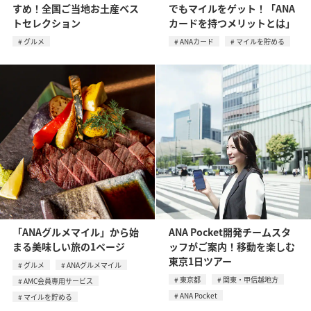
すめ！全国ご当地お土産ベス
でもマイルをゲット！「ANA
トセレクション
カードを持つメリットとは」
グルメ
ANAカード
マイルを貯める
「ANAグルメマイル」から始
ANA Pocket開発チームスタ
まる美味しい旅の1ページ
ッフがご案内！移動を楽しむ
東京1日ツアー
グルメ
ANAグルメマイル
東京都
関東・甲信越地方
AMC会員専用サービス
ANA Pocket
マイルを貯める