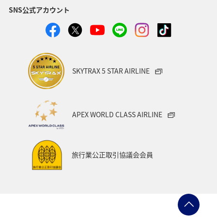
SNS公式アカウント
日常生活でマイルを貯める（自宅にいながら貯める）
川
ANAのオンラインショップ
A-style秋特集
ANA SKY コイン
プレミアムメンバー限定（ラウンジ除く）
SKYTRAX 5 STAR AIRLINE
ダイヤモンドサービス
福岡県
飛行機
マイルの使い道
海外
ANAのサービス
APEX WORLD CLASS AIRLINE
アクティビティ
記念日
特典航空券
予約
湖
機内
ブロンズサービス
沖縄県
旅行業公正取引協議会会員
秋田県
鹿児島県
沖縄
年末年始
九州地方
ANAの保険
関東・甲信越地方
日常生活でマイルを貯める（外出先でためる）
ANA Pocket