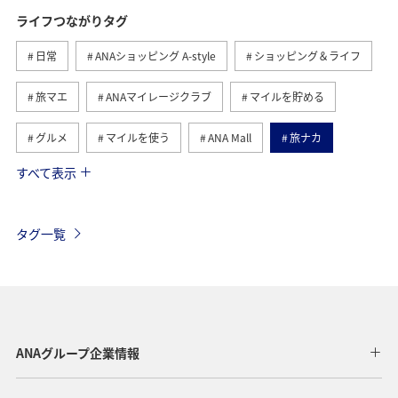
ライフつながりタグ
日常
ANAショッピング A-style
ショッピング＆ライフ
旅マエ
ANAマイレージクラブ
マイルを貯める
グルメ
マイルを使う
ANA Mall
旅ナカ
すべて表示
トラベル
国内
ANAのふるさと納税
旅アト
ANA釣り倶楽部
釣り
ANAカード
マイルの教室
タグ一覧
ANAマイレージモール
プレミアムメンバー
AMC会員専用サービス
冬
ANA Pay
北海道
海
ANA CA's Note
ANAグルメマイル
東京都
ANAグループ企業情報
アプリ
ワイン