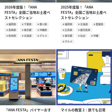
2026年度版！「ANA
2025年度版！「ANA
FESTA」全国ご当地お土産ベ
FESTA」全国ご当地お土産ベ
ストセレクション
ストセレクション
福岡県
千葉県
香川県
福岡県
北海道
愛媛県
長崎県
東京都
沖縄県
広島県
鹿児島県
秋田県
北海道
グルメ
東京都
仙台
沖縄
グルメ
「ANA FESTA」バイヤーおす
マイルの教室 2：旅でも日常