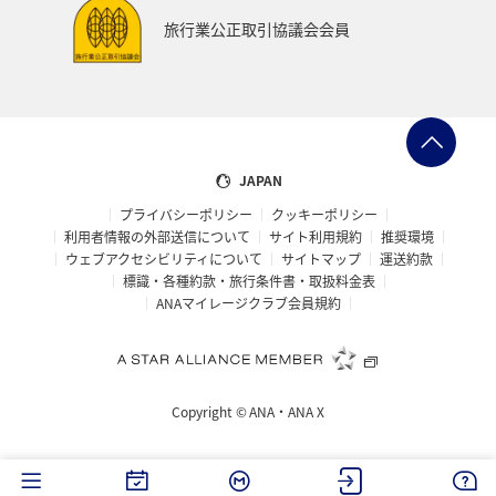
湖
機内
ブロンズサービス
沖縄県
旅行業公正取引協議会会員
秋田県
鹿児島県
沖縄
年末年始
九州地方
ANAの保険
関東・甲信越地方
日常生活でマイルを貯める（外出先でためる）
ANA Pocket
JAPAN
プライバシーポリシー
クッキーポリシー
夏
ツアー
キャンプ・グランピング
利用者情報の外部送信について
サイト利用規約
推奨環境
ウェブアクセシビリティについて
サイトマップ
運送約款
ANAセレクション
群馬県
アメリカ・カナダ・中南米
標識・各種約款・旅行条件書・取扱料金表
ANAマイレージクラブ会員規約
おトクな旅
兵庫県
ハワイ
自然・植物
冬のふるさと納税
編集長のおすすめ
Copyright ©
ANA・ANA X
ANAの取り組み（サステナブル、社会貢献）
ANAでんき
千葉県
香川県
長崎県
お祭り・イベント