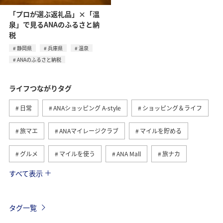
「プロが選ぶ返礼品」×「温
泉」で見るANAのふるさと納
税
静岡県
兵庫県
温泉
ANAのふるさと納税
ライフつながりタグ
日常
ANAショッピング A-style
ショッピング＆ライフ
旅マエ
ANAマイレージクラブ
マイルを貯める
グルメ
マイルを使う
ANA Mall
旅ナカ
すべて表示
トラベル
国内
ANAのふるさと納税
旅アト
ANA釣り倶楽部
釣り
ANAカード
マイルの教室
タグ一覧
ANAマイレージモール
プレミアムメンバー