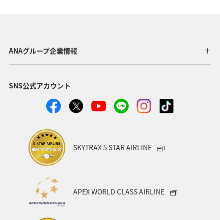
AMC会員専用サービス
冬
ANA Pay
北海道
海
ANA CA's Note
ANAグルメマイル
東京都
ANAグループ企業情報
アプリ
ワイン
SNS公式アカウント
日常生活でマイルを貯める（自宅にいながら貯める）
川
ANAのオンラインショップ
A-style秋特集
ANA SKY コイン
プレミアムメンバー限定（ラウンジ除く）
SKYTRAX 5 STAR AIRLINE
ダイヤモンドサービス
福岡県
飛行機
マイルの使い道
海外
ANAのサービス
APEX WORLD CLASS AIRLINE
アクティビティ
記念日
特典航空券
予約