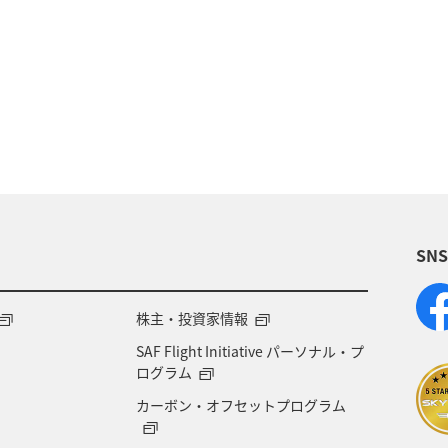
と納税
旅アト
ANA釣り倶楽部
釣り
A
メンバー
AMC会員専用サービス
冬
ANA Pay
東京都
アプリ
ワイン
日常生活でマイ
A-style秋特集
ANA SKY コイン
プレミアムメン
SN
飛行機
マイルの使い道
海外
ANAのサービ
内
ブロンズサービス
沖縄県
秋田県
鹿
株主・投資家情報
SAF Flight Initiative パーソナル・プ
甲信越地方
日常生活でマイルを貯める（外出先でためる
ログラム
カーボン・オフセットプログラム
ANAセレクション
群馬県
アメリカ・カナダ・