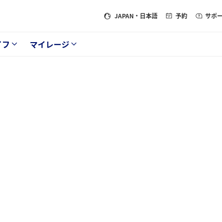
JAPAN
・日本語
予約
サポ
イフ
マイレージ