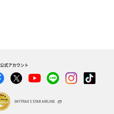
NAカード
マイルの教室
北海道
海
ルを貯める（自宅にいながら貯める）
バー限定（ラウンジ除く）
S公式アカウント
ス
アクティビティ
記念日
児島県
沖縄
年末年始
）
ANA Pocket
夏
SKYTRAX 5 STAR AIRLINE
中南米
おトクな旅
兵庫県