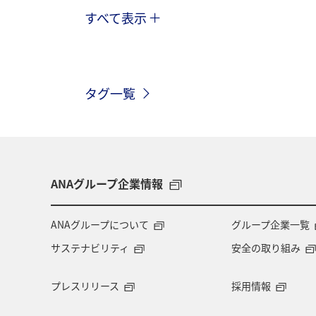
すべて表示
トラベル
国内
ANAのふるさ
ANAマイレージモール
プレミアム
タグ一覧
ANA CA's Note
ANAグルメマイル
川
ANAのオンラインショップ
ダイヤモンドサービス
福岡県
ANAグループ企業情報
特典航空券
予約
湖
機
ANAグループについて
グループ企業一覧
サステナビリティ
安全の取り組み
九州地方
ANAの保険
関東・
プレスリリース
採用情報
ツアー
キャンプ・グランピング