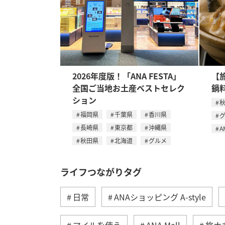
2026年度版！「ANA FESTA」
【
全国ご当地お土産ベストセレク
鍋
ション
福岡県
千葉県
香川県
長崎県
東京都
沖縄県
A
秋田県
北海道
グルメ
ライフつながりタグ
日常
ANAショッピング A-style
マイルを使う
ANA Mall
旅ナ