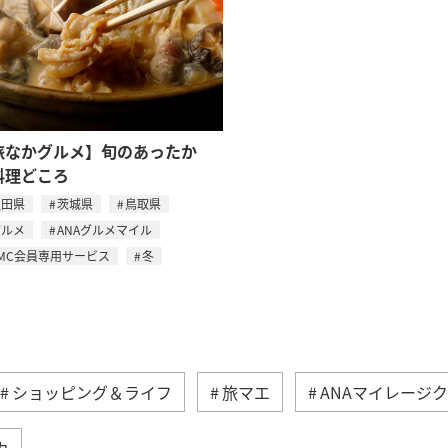
旅なかグルメ】旬のあったか
料理どころ
秋田県
茨城県
鳥取県
グルメ
ANAグルメマイル
MC会員専用サービス
冬
ショッピング＆ライフ
旅マエ
ANAマイレージ
カ