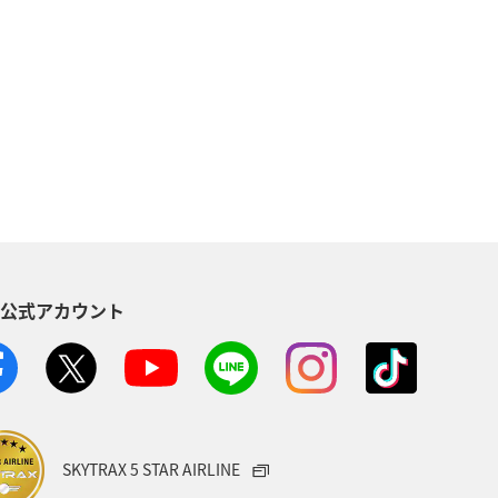
NAカード
マイルの教室
北海道
海
ルを貯める（自宅にいながら貯める）
バー限定（ラウンジ除く）
S公式アカウント
ス
アクティビティ
記念日
児島県
沖縄
年末年始
）
ANA Pocket
夏
SKYTRAX 5 STAR AIRLINE
中南米
おトクな旅
兵庫県