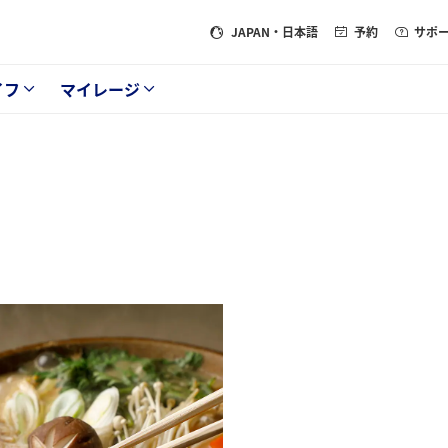
JAPAN
・日本語
予約
サポ
イフ
マイレージ