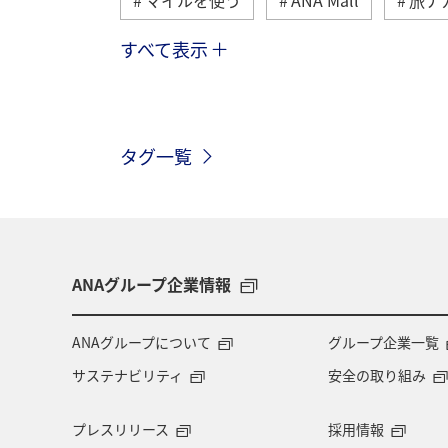
すべて表示
トラベル
国内
ANAのふるさ
ANAマイレージモール
プレミアム
タグ一覧
ANA CA's Note
ANAグルメマイル
川
ANAのオンラインショップ
ダイヤモンドサービス
福岡県
ANAグループ企業情報
特典航空券
予約
湖
機
ANAグループについて
グループ企業一覧
サステナビリティ
安全の取り組み
九州地方
ANAの保険
関東・
プレスリリース
採用情報
ツアー
キャンプ・グランピング