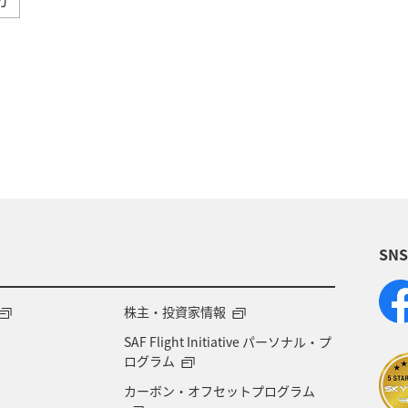
と納税
旅アト
ANA釣り倶楽部
釣り
A
メンバー
AMC会員専用サービス
冬
ANA Pay
東京都
アプリ
ワイン
日常生活でマイ
A-style秋特集
ANA SKY コイン
プレミアムメン
SN
飛行機
マイルの使い道
海外
ANAのサービ
内
ブロンズサービス
沖縄県
秋田県
鹿
株主・投資家情報
SAF Flight Initiative パーソナル・プ
甲信越地方
日常生活でマイルを貯める（外出先でためる
ログラム
カーボン・オフセットプログラム
ANAセレクション
群馬県
アメリカ・カナダ・