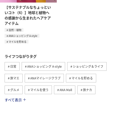
【サステナブルなちょっとい
いコト（6）】地球と植物へ
の感謝から生まれたヘアケア
アイテム
自然・植物
ANAショッピング A-style
マイルを貯める
ライフつながりタグ
日常
ANAショッピング A-style
ショッピング＆ライフ
旅マエ
ANAマイレージクラブ
マイルを貯める
グルメ
マイルを使う
ANA Mall
旅ナカ
すべて表示
トラベル
ANAのふるさと納税
国内
旅アト
ANA釣り倶楽部
釣り
ANAカード
マイルの教室