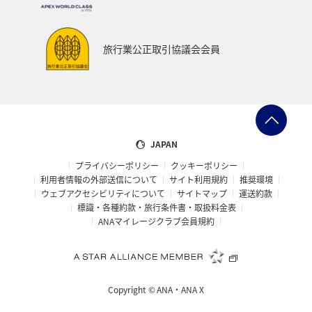
アクティビティ
記念日
特典航空券
予約
湖
機内
ブロンズサービス
沖縄県
旅行業公正取引協議会会員
秋田県
鹿児島県
沖縄
年末年始
九州地方
ANAの保険
関東・甲信越地方
日常生活でマイルを貯める（外出先でためる）
ANA Pocket
JAPAN
プライバシーポリシー
クッキーポリシー
夏
ツアー
キャンプ・グランピング
利用者情報の外部送信について
サイト利用規約
推奨環境
ウェブアクセシビリティについて
サイトマップ
運送約款
ANAセレクション
群馬県
アメリカ・カナダ・中南米
標識・各種約款・旅行条件書・取扱料金表
ANAマイレージクラブ会員規約
おトクな旅
兵庫県
ハワイ
自然・植物
冬のふるさと納税
編集長のおすすめ
Copyright ©
ANA・ANA X
ANAの取り組み（サステナブル、社会貢献）
ANAでんき