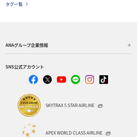
タグ一覧
ANAマイレージモール
プレミアムメンバー
AMC会員専用サービス
冬
ANA Pay
北海道
海
ANA CA's Note
ANAグルメマイル
東京都
ANAグループ企業情報
アプリ
ワイン
SNS公式アカウント
日常生活でマイルを貯める（自宅にいながら貯める）
川
ANAのオンラインショップ
A-style秋特集
ANA SKY コイン
プレミアムメンバー限定（ラウンジ除く）
SKYTRAX 5 STAR AIRLINE
ダイヤモンドサービス
福岡県
飛行機
マイルの使い道
海外
ANAのサービス
APEX WORLD CLASS AIRLINE