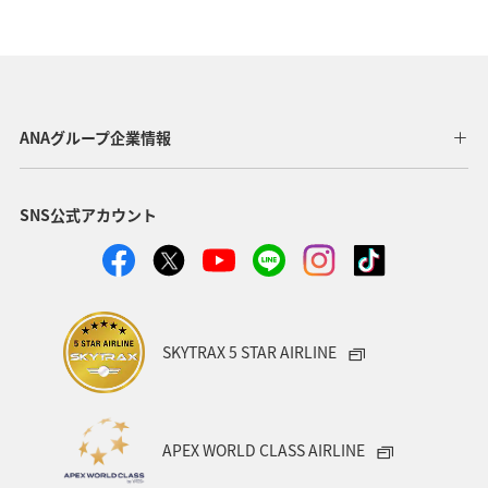
ANAマイレージモール
プレミアムメンバー
AMC会員専用サービス
冬
ANA Pay
北海道
海
ANA CA's Note
ANAグルメマイル
東京都
ANAグループ企業情報
アプリ
ワイン
SNS公式アカウント
日常生活でマイルを貯める（自宅にいながら貯める）
川
ANAのオンラインショップ
A-style秋特集
ANA SKY コイン
プレミアムメンバー限定（ラウンジ除く）
SKYTRAX 5 STAR AIRLINE
ダイヤモンドサービス
福岡県
飛行機
マイルの使い道
海外
ANAのサービス
APEX WORLD CLASS AIRLINE
アクティビティ
記念日
特典航空券
予約