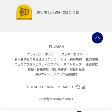
湖
機内
ブロンズサービス
沖縄県
旅行業公正取引協議会会員
秋田県
鹿児島県
沖縄
年末年始
九州地方
ANAの保険
関東・甲信越地方
日常生活でマイルを貯める（外出先でためる）
ANA Pocket
JAPAN
プライバシーポリシー
クッキーポリシー
夏
ツアー
キャンプ・グランピング
利用者情報の外部送信について
サイト利用規約
推奨環境
ウェブアクセシビリティについて
サイトマップ
運送約款
ANAセレクション
群馬県
アメリカ・カナダ・中南米
標識・各種約款・旅行条件書・取扱料金表
ANAマイレージクラブ会員規約
おトクな旅
兵庫県
ハワイ
自然・植物
冬のふるさと納税
編集長のおすすめ
Copyright ©
ANA・ANA X
ANAの取り組み（サステナブル、社会貢献）
ANAでんき
千葉県
香川県
長崎県
お祭り・イベント