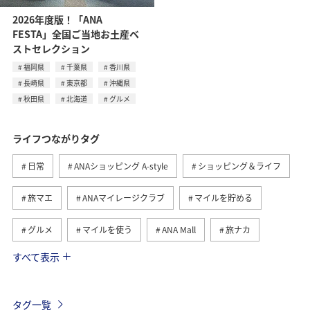
2026年度版！「ANA
FESTA」全国ご当地お土産ベ
ストセレクション
福岡県
千葉県
香川県
長崎県
東京都
沖縄県
秋田県
北海道
グルメ
ライフつながりタグ
日常
ANAショッピング A-style
ショッピング＆ライフ
旅マエ
ANAマイレージクラブ
マイルを貯める
グルメ
マイルを使う
ANA Mall
旅ナカ
すべて表示
トラベル
国内
ANAのふるさと納税
旅アト
ANA釣り倶楽部
釣り
ANAカード
マイルの教室
タグ一覧