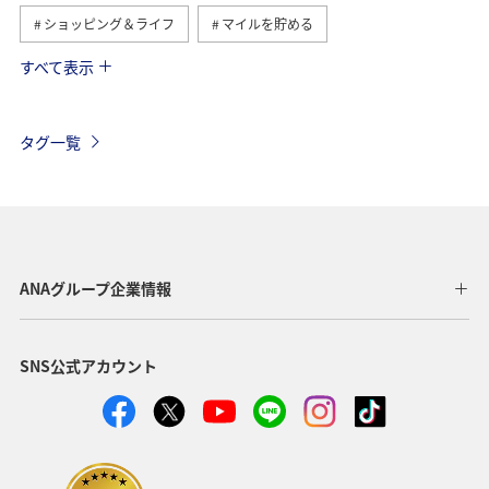
ショッピング＆ライフ
マイルを貯める
すべて表示
国内
ブロンズサービス
海外
関東・甲信越地方
ANAのサービス
沖縄
那覇
機内
旅マエ
タグ一覧
ANAグループ企業情報
SNS公式アカウント