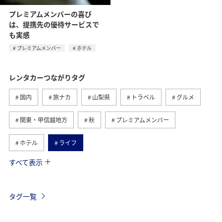
プレミアムメンバーの喜び
は、提携先の優待サービスで
も実感
プレミアムメンバー
ホテル
レンタカーつながりタグ
国内
旅ナカ
山梨県
トラベル
グルメ
関東・甲信越地方
秋
プレミアムメンバー
ホテル
ライフ
すべて表示
日常
ANAマイレージクラブ
プレミアムメンバー限定（ラウンジ除く）
タグ一覧