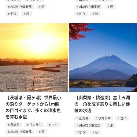
ANA釣り倶楽部
湖
ANA釣り倶楽部
湖
釣り
秋
釣り
秋
【茨城県・霞ヶ浦】世界最小
【山梨県・精進湖】富士五湖
の釣りターゲットから1ｍ超
の一角を成す釣りも楽しい静
の巨ゴイまで、多くの淡水魚
謐の水辺
を育む水辺
山梨県
ワカサギ
コイ
茨城県
ワカサギ
コイ
ANA釣り倶楽部
湖
ANA釣り倶楽部
湖
釣り
秋