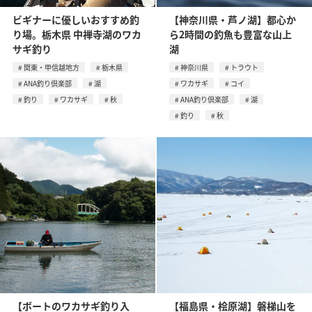
ビギナーに優しいおすすめ釣
【神奈川県・芦ノ湖】都心か
り場。栃木県 中禅寺湖のワカ
ら2時間の釣魚も豊富な山上
サギ釣り
湖
関東・甲信越地方
栃木県
神奈川県
トラウト
ANA釣り倶楽部
湖
ワカサギ
コイ
釣り
ワカサギ
秋
ANA釣り倶楽部
湖
釣り
秋
【ボートのワカサギ釣り入
【福島県・桧原湖】磐梯山を