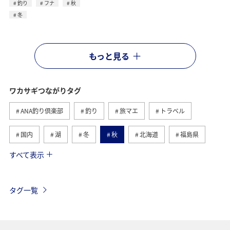
釣り
フナ
秋
冬
もっと見る
ワカサギつながりタグ
ANA釣り倶楽部
釣り
旅マエ
トラベル
国内
湖
冬
秋
北海道
福島県
すべて表示
長野県
旅ナカ
コイ
山梨県
アクティビティ
春
趣味
栃木県
愛知県
タグ一覧
東海地方
滋賀県
兵庫県
神奈川県
トラウト
群馬県
茨城県
フナ
千葉県