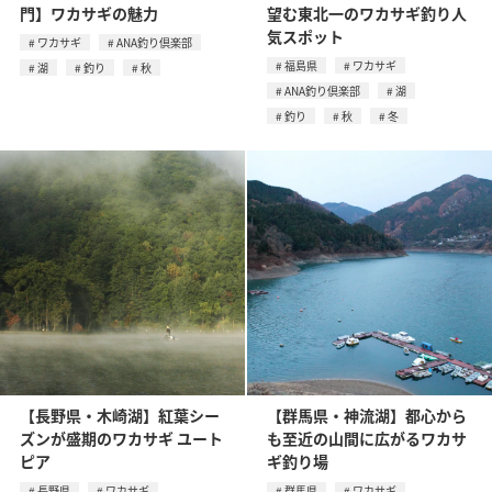
門】ワカサギの魅力
望む東北一のワカサギ釣り人
気スポット
ワカサギ
ANA釣り倶楽部
福島県
ワカサギ
湖
釣り
秋
ANA釣り倶楽部
湖
釣り
秋
冬
【長野県・木崎湖】紅葉シー
【群馬県・神流湖】都心から
ズンが盛期のワカサギ ユート
も至近の山間に広がるワカサ
ピア
ギ釣り場
長野県
ワカサギ
群馬県
ワカサギ