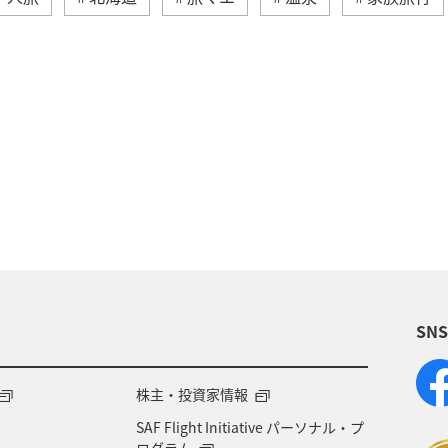
愛媛県
四国地方
趣味
歴史・文化・芸術
東北地方
ANA釣り倶楽部
東北海道
旅館
SN
株主・投資家情報
SAF Flight Initiative パーソナル・プ
ログラム