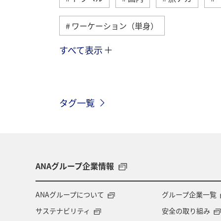
ワーケーション（単身）
すべて表示
九州地方
熊本県
ホテル
世界遺産
釣り
山形県
タグ一覧
アユ
夏
ANAグループ企業情報
ANAグループについて
グループ企業一覧
サステナビリティ
安全の取り組み