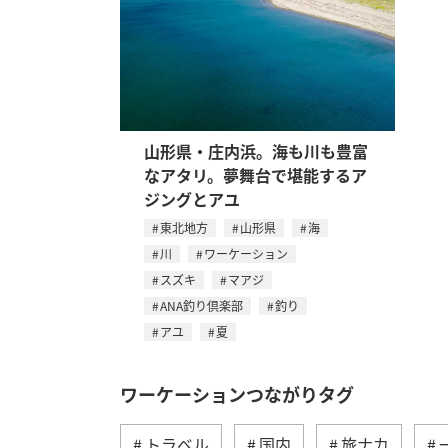
山形県・庄内浜。海も川も豊富
なアタリ。夢舞台で堪能するア
ジングとアユ
東北地方
山形県
海
川
ワーケーション
スズキ
マアジ
ANA釣り倶楽部
釣り
アユ
夏
ワーケーションつながりタグ
トラベル
国内
旅ナカ