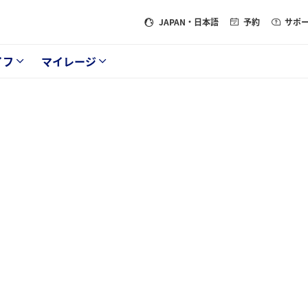
JAPAN
・日本語
予約
サポ
イフ
マイレージ