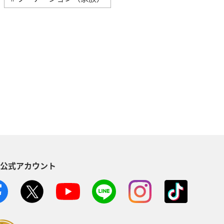
知床
自然・植物
海
川
スズキ
マアジ
S公式アカウント