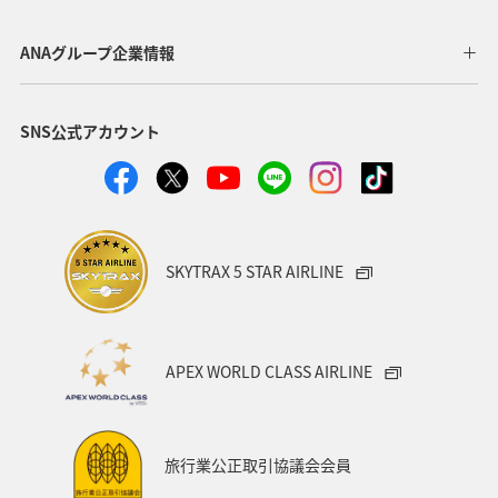
海
川
スズキ
マアジ
アユ
夏
ANAグループ企業情報
SNS公式アカウント
SKYTRAX 5 STAR AIRLINE
APEX WORLD CLASS AIRLINE
旅行業公正取引協議会会員