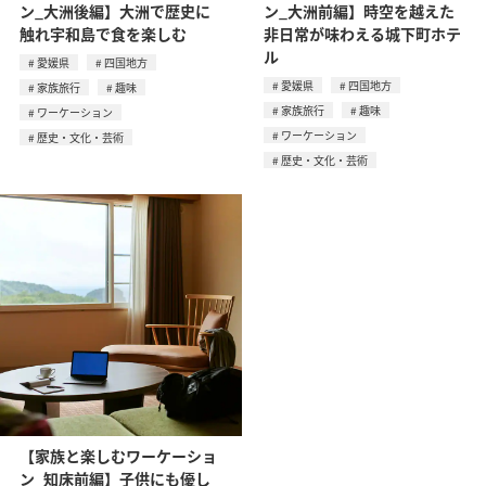
ン_大洲後編】大洲で歴史に
ン_大洲前編】時空を越えた
触れ宇和島で食を楽しむ
非日常が味わえる城下町ホテ
ル
愛媛県
四国地方
愛媛県
四国地方
家族旅行
趣味
家族旅行
趣味
ワーケーション
ワーケーション
歴史・文化・芸術
歴史・文化・芸術
【家族と楽しむワーケーショ
ン_知床前編】子供にも優し