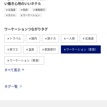
い働き心地のいいホテル
北海道
知床
家族旅行
ホテル
ワーケーション
ワーケーションつながりタグ
トラベル
国内
旅ナカ
一人旅
北海道
旅マエ
温泉
家族旅行
ワーケーション（家族）
ワーケーション（単身）
すべて表示
九州地方
熊本県
ホテル
愛媛県
四国地方
趣味
歴史・文化・芸術
知床
タグ一覧
自然・植物
世界遺産
釣り
山形県
東北地方
ANA釣り倶楽部
東北海道
旅館