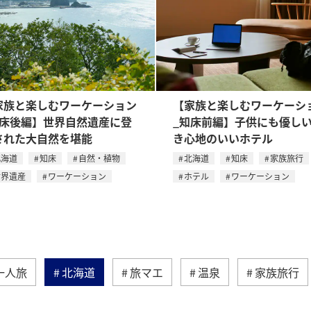
家族と楽しむワーケーション
【家族と楽しむワーケーシ
知床後編】世界自然遺産に登
_知床前編】子供にも優し
された大自然を堪能
き心地のいいホテル
北海道
知床
自然・植物
北海道
知床
家族旅行
世界遺産
ワーケーション
ホテル
ワーケーション
一人旅
北海道
旅マエ
温泉
家族旅行