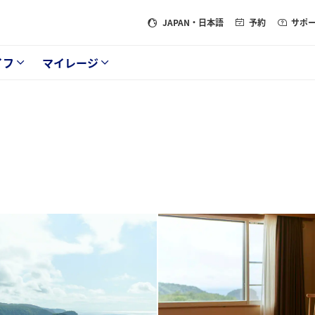
JAPAN
・日本語
予約
サポ
イフ
マイレージ