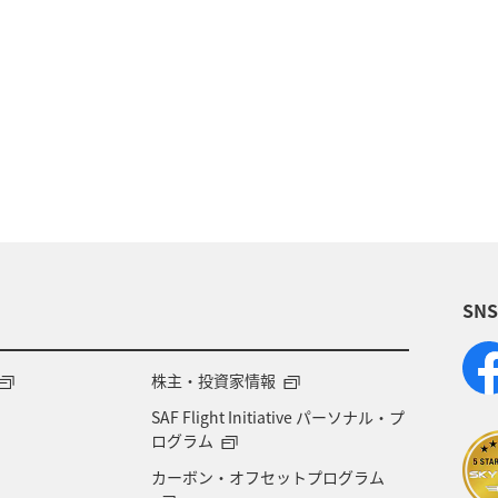
愛媛県
四国地方
趣味
歴史・文化・芸術
東北地方
ANA釣り倶楽部
東北海道
旅館
SN
株主・投資家情報
SAF Flight Initiative パーソナル・プ
ログラム
カーボン・オフセットプログラム