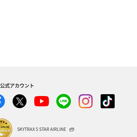
知床
自然・植物
海
川
スズキ
マアジ
S公式アカウント
SKYTRAX 5 STAR AIRLINE