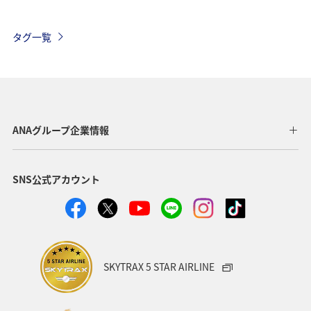
四国地方
趣味
歴史・文化・芸術
知床
タグ一覧
自然・植物
世界遺産
釣り
山形県
東北地方
ANA釣り倶楽部
東北海道
旅館
海
川
スズキ
マアジ
アユ
夏
ANAグループ企業情報
SNS公式アカウント
SKYTRAX 5 STAR AIRLINE