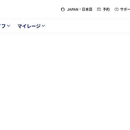
JAPAN
・日本語
予約
サポ
イフ
マイレージ