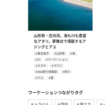
山形県・庄内浜。海も川も豊富
なアタリ。夢舞台で堪能するア
ジングとアユ
東北地方
山形県
海
川
ワーケーション
スズキ
マアジ
ANA釣り倶楽部
釣り
アユ
夏
ワーケーションつながりタグ
トラベル
国内
旅ナカ