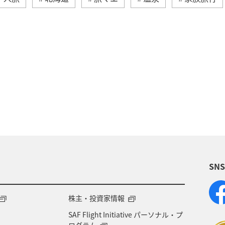
愛媛県
四国地方
趣味
歴史・文化・芸術
東北地方
ANA釣り倶楽部
東北海道
旅館
SN
株主・投資家情報
SAF Flight Initiative パーソナル・プ
ログラム