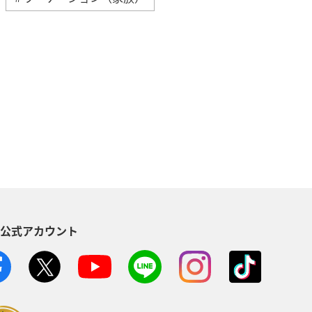
知床
自然・植物
海
川
スズキ
マアジ
S公式アカウント