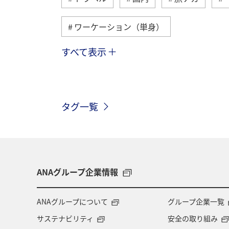
ワーケーション（単身）
すべて表示
九州地方
熊本県
ホテル
世界遺産
釣り
山形県
タグ一覧
アユ
夏
ANAグループ企業情報
ANAグループについて
グループ企業一覧
サステナビリティ
安全の取り組み