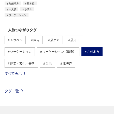
九州地方
熊本県
一人旅
ホテル
ワーケーション
一人旅つながりタグ
トラベル
国内
旅ナカ
旅マエ
ワーケーション
ワーケーション（単身）
九州地方
歴史・文化・芸術
温泉
北海道
すべて表示
カップル
アメリカ
趣味
熊本県
ホテル
愛媛県
四国地方
福島県
糸島
タグ一覧
マイルを貯める
アクティビティ
家族旅行
飛行機
グルメ
海外
アメリカ・カナダ・中南米