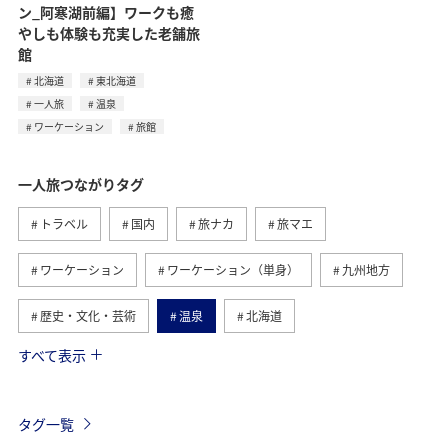
ン_阿寒湖前編】ワークも癒
やしも体験も充実した老舗旅
館
北海道
東北海道
一人旅
温泉
ワーケーション
旅館
一人旅つながりタグ
トラベル
国内
旅ナカ
旅マエ
ワーケーション
ワーケーション（単身）
九州地方
歴史・文化・芸術
温泉
北海道
すべて表示
カップル
アメリカ
趣味
熊本県
ホテル
愛媛県
四国地方
福島県
糸島
タグ一覧