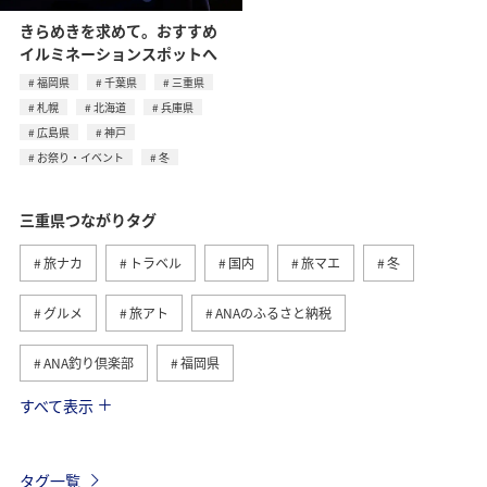
きらめきを求めて。おすすめ
イルミネーションスポットへ
福岡県
千葉県
三重県
札幌
北海道
兵庫県
広島県
神戸
お祭り・イベント
冬
三重県つながりタグ
旅ナカ
トラベル
国内
旅マエ
冬
グルメ
旅アト
ANAのふるさと納税
ANA釣り倶楽部
福岡県
すべて表示
千葉県
札幌
北海道
お祭り・イベント
兵庫県
広島県
神戸
温泉
東海地方
タグ一覧