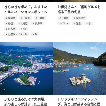
きらめきを求めて。おすすめ
お伊勢さんとご当地グルメを
イルミネーションスポットへ
巡る三重の冬旅
福岡県
千葉県
三重県
三重県
東海地方
札幌
北海道
兵庫県
グルメ
温泉
冬
広島県
神戸
お祭り・イベント
冬
ぶらりと巡るだけで大満足。
トリップ＆ソロフィッシン
旅の楽しみが詰まった三重県
グ。海と山が接する自然と歴