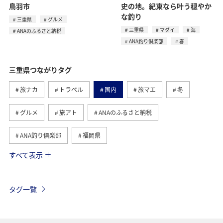
鳥羽市
史の地。紀東なら叶う穏やか
な釣り
三重県
グルメ
三重県
マダイ
海
ANAのふるさと納税
ANA釣り倶楽部
春
三重県つながりタグ
旅ナカ
トラベル
国内
旅マエ
冬
グルメ
旅アト
ANAのふるさと納税
ANA釣り倶楽部
福岡県
すべて表示
千葉県
札幌
北海道
お祭り・イベント
兵庫県
広島県
神戸
温泉
東海地方
タグ一覧
マダイ
春
海