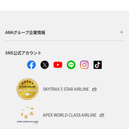
オセアニア
北海道
アメリカ
夏
オーストラリア
中国地方
釣り
ANA釣り倶楽部
メキシコ
マリンスポーツ
イギリス
群馬県
ANAグループ企業情報
ワーケーション
知床
鹿児島県
SNS公式アカウント
日本の歴史・文化・芸術
青森県
ニューヨーク
イタリア
シドニー
広島県
春
海
秋
ロウニンアジ（GT）
関東・甲信越地方
SKYTRAX 5 STAR AIRLINE
岩手県
秋田県
和歌山県
APEX WORLD CLASS AIRLINE