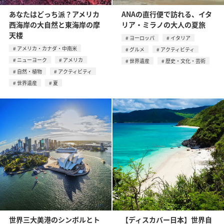
あなたはどっち派？アメリカ
ANAの直行便で訪れる、イタ
西海岸の大自然と東海岸の摩
リア・ミラノの大人の夏旅
天楼
ヨーロッパ
イタリア
アメリカ・カナダ・中南米
グルメ
アクティビティ
ニューヨーク
アメリカ
世界遺産
歴史・文化・芸術
自然・植物
アクティビティ
世界遺産
夏
世界三大美港のシンボルとト
【ディスカバー日本】世界自