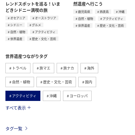
レンドスポットを巡る！いま
然遺産へ行こう
どきシドニー満喫の旅
鹿児島県
西表島
沖縄
オセアニア
オーストラリア
自然・植物
アクティビティ
シドニー
グルメ
世界遺産
歴史・文化・芸術
自然・植物
アクティビティ
世界遺産
歴史・文化・芸術
世界遺産つながりタグ
トラベル
旅マエ
旅ナカ
海外
自然・植物
歴史・文化・芸術
国内
アクティビティ
沖縄
ヨーロッパ
すべて表示
趣味
西表島
ANAマイレージクラブ
アメリカ・カナダ・中南米
グルメ
ツアー
タグ一覧