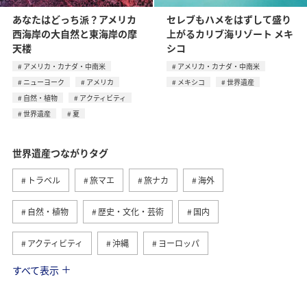
あなたはどっち派？アメリカ
セレブもハメをはずして盛り
西海岸の大自然と東海岸の摩
上がるカリブ海リゾート メキ
天楼
シコ
アメリカ・カナダ・中南米
アメリカ・カナダ・中南米
ニューヨーク
アメリカ
メキシコ
世界遺産
自然・植物
アクティビティ
世界遺産
夏
世界遺産つながりタグ
トラベル
旅マエ
旅ナカ
海外
自然・植物
歴史・文化・芸術
国内
アクティビティ
沖縄
ヨーロッパ
すべて表示
趣味
西表島
ANAマイレージクラブ
アメリカ・カナダ・中南米
グルメ
ツアー