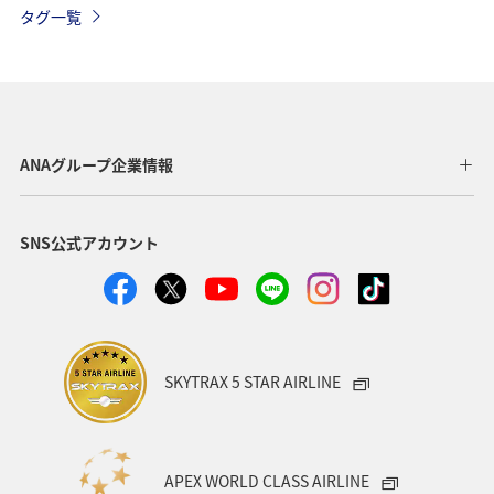
タグ一覧
オセアニア
北海道
アメリカ
夏
オーストラリア
中国地方
釣り
ANA釣り倶楽部
メキシコ
マリンスポーツ
イギリス
群馬県
ANAグループ企業情報
ワーケーション
知床
鹿児島県
SNS公式アカウント
日本の歴史・文化・芸術
青森県
ニューヨーク
イタリア
シドニー
広島県
春
海
秋
ロウニンアジ（GT）
関東・甲信越地方
SKYTRAX 5 STAR AIRLINE
岩手県
秋田県
和歌山県
APEX WORLD CLASS AIRLINE