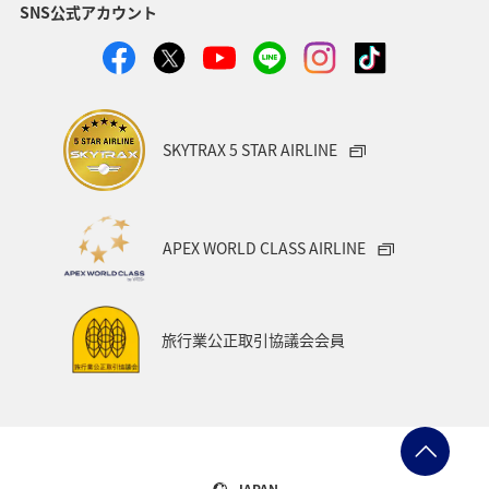
SNS公式アカウント
日本の歴史・文化・芸術
青森県
ニューヨーク
イタリア
シドニー
広島県
春
海
秋
ロウニンアジ（GT）
関東・甲信越地方
SKYTRAX 5 STAR AIRLINE
岩手県
秋田県
和歌山県
APEX WORLD CLASS AIRLINE
旅行業公正取引協議会会員
JAPAN