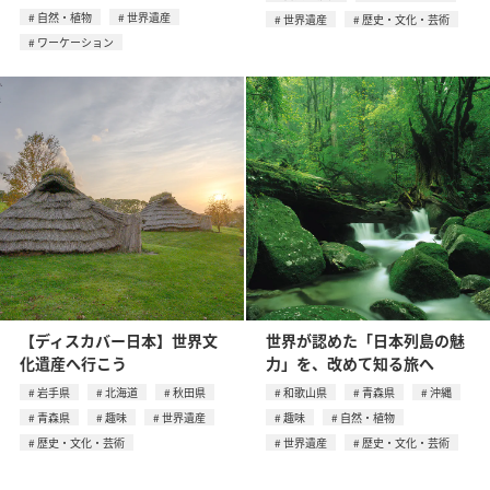
自然・植物
世界遺産
世界遺産
歴史・文化・芸術
ワーケーション
【ディスカバー日本】世界文
世界が認めた「日本列島の魅
化遺産へ行こう
力」を、改めて知る旅へ
岩手県
北海道
秋田県
和歌山県
青森県
沖縄
青森県
趣味
世界遺産
趣味
自然・植物
歴史・文化・芸術
世界遺産
歴史・文化・芸術