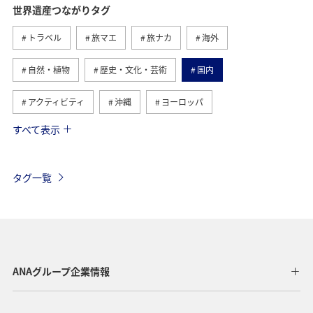
世界遺産つながりタグ
トラベル
旅マエ
旅ナカ
海外
自然・植物
歴史・文化・芸術
国内
アクティビティ
沖縄
ヨーロッパ
すべて表示
趣味
西表島
ANAマイレージクラブ
アメリカ・カナダ・中南米
グルメ
ツアー
タグ一覧
オセアニア
北海道
アメリカ
夏
オーストラリア
中国地方
釣り
ANA釣り倶楽部
メキシコ
マリンスポーツ
イギリス
群馬県
ANAグループ企業情報
ワーケーション
知床
鹿児島県