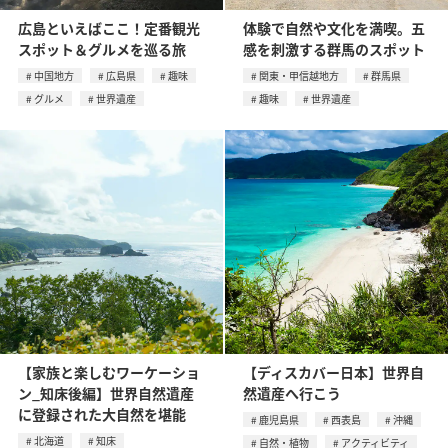
広島といえばここ！定番観光
体験で自然や文化を満喫。五
スポット＆グルメを巡る旅
感を刺激する群馬のスポット
中国地方
広島県
趣味
関東・甲信越地方
群馬県
グルメ
世界遺産
趣味
世界遺産
【家族と楽しむワーケーショ
【ディスカバー日本】世界自
ン_知床後編】世界自然遺産
然遺産へ行こう
に登録された大自然を堪能
鹿児島県
西表島
沖縄
北海道
知床
自然・植物
アクティビティ