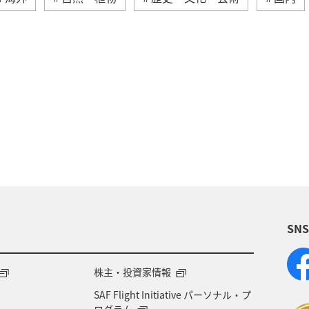
クラブ
アメリカ・カナダ・中南米
グルメ
ツ
中国地方
釣り
ANA釣り倶楽部
メキシ
鹿児島県
日本の歴史・文化・芸術
青森県
秋
ロウニンアジ（GT）
関東・甲信越地方
SN
株主・投資家情報
SAF Flight Initiative パーソナル・プ
ログラム