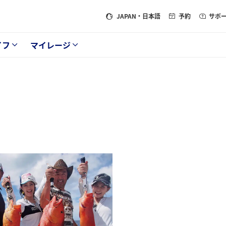
JAPAN
・日本語
予約
サポ
イフ
マイレージ