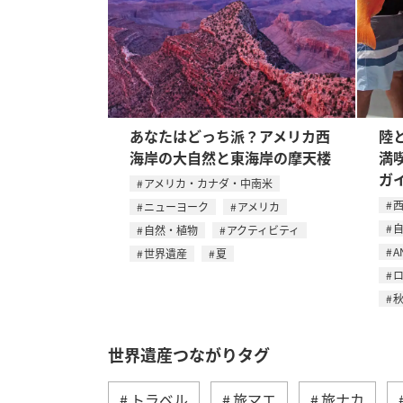
あなたはどっち派？アメリカ西
陸
海岸の大自然と東海岸の摩天楼
満
ガ
アメリカ・カナダ・中南米
ニューヨーク
アメリカ
自然・植物
アクティビティ
A
世界遺産
夏
ロ
世界遺産つながりタグ
トラベル
旅マエ
旅ナカ