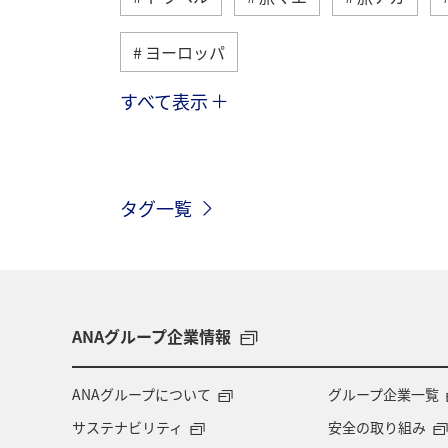
ヨーロッパ
すべて表示
趣味
西表島
ANAマイレージ
アメリカ
夏
オーストラリア
タグ一覧
群馬県
ワーケーション
知床
シドニー
広島県
春
海
ANAグループ企業情報
ANAグループについて
グループ企業一覧
サステナビリティ
安全の取り組み