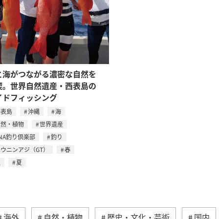
と海がつながる濃密な自然を
喫。世界自然遺産・西表島の
イドフィッシング
西表島
沖縄
海
自然・植物
世界遺産
NA釣り倶楽部
釣り
ウニンアジ（GT）
春
秋
夏
海外
自然・植物
歴史・文化・芸術
国内