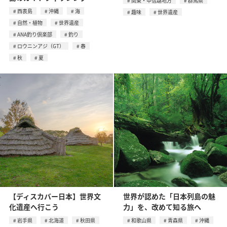
関東・甲信越地方
群馬県
西表島
沖縄
海
趣味
世界遺産
自然・植物
世界遺産
ANA釣り倶楽部
釣り
ロウニンアジ（GT）
春
秋
夏
【ディスカバー日本】世界文
世界が認めた「日本列島の魅
化遺産へ行こう
力」を、改めて知る旅へ
岩手県
北海道
秋田県
和歌山県
青森県
沖縄