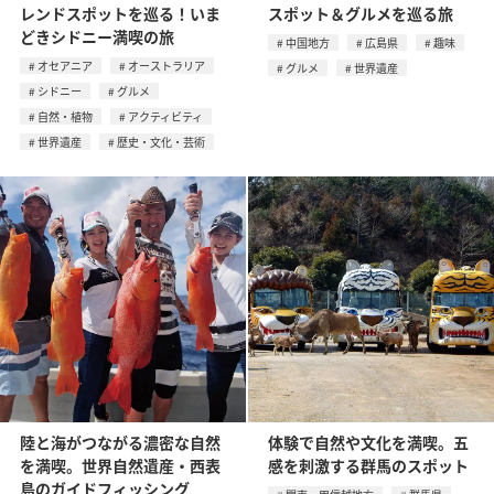
レンドスポットを巡る！いま
スポット＆グルメを巡る旅
どきシドニー満喫の旅
中国地方
広島県
趣味
オセアニア
オーストラリア
グルメ
世界遺産
シドニー
グルメ
自然・植物
アクティビティ
世界遺産
歴史・文化・芸術
陸と海がつながる濃密な自然
体験で自然や文化を満喫。五
を満喫。世界自然遺産・西表
感を刺激する群馬のスポット
島のガイドフィッシング