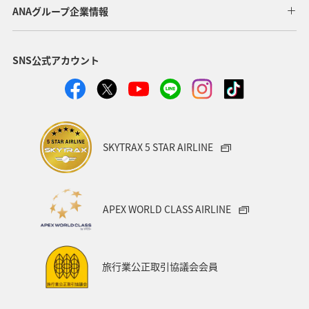
メキシコ
マリンスポーツ
イギリス
群馬県
ANAグループ企業情報
ワーケーション
知床
鹿児島県
SNS公式アカウント
日本の歴史・文化・芸術
青森県
ニューヨーク
イタリア
シドニー
広島県
春
海
秋
ロウニンアジ（GT）
関東・甲信越地方
SKYTRAX 5 STAR AIRLINE
岩手県
秋田県
和歌山県
APEX WORLD CLASS AIRLINE
旅行業公正取引協議会会員