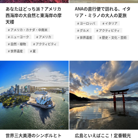
あなたはどっち派？アメリカ
ANAの直行便で訪れる、イタ
西海岸の大自然と東海岸の摩
リア・ミラノの大人の夏旅
天楼
ヨーロッパ
イタリア
アメリカ・カナダ・中南米
グルメ
アクティビティ
ニューヨーク
アメリカ
世界遺産
歴史・文化・芸術
自然・植物
アクティビティ
世界遺産
夏
世界三大美港のシンボルとト
広島といえばここ！定番観光