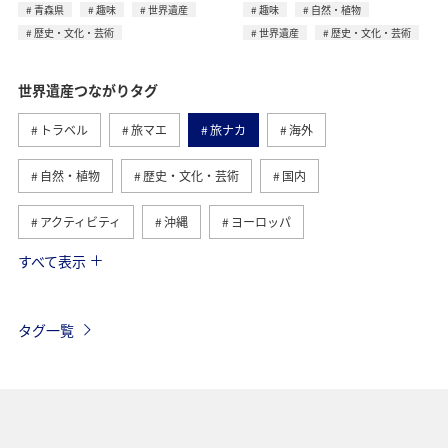
青森県
趣味
世界遺産
趣味
自然・植物
歴史・文化・芸術
世界遺産
歴史・文化・芸術
世界遺産つながりタグ
トラベル
旅マエ
旅ナカ
海外
自然・植物
歴史・文化・芸術
国内
アクティビティ
沖縄
ヨーロッパ
すべて表示
趣味
西表島
ANAマイレージクラブ
アメリカ・カナダ・中南米
グルメ
ツアー
タグ一覧
オセアニア
北海道
アメリカ
夏
オーストラリア
中国地方
釣り
ANA釣り倶楽部