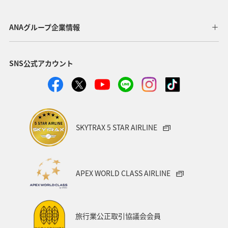
メキシコ
マリンスポーツ
イギリス
群馬県
ANAグループ企業情報
ワーケーション
知床
鹿児島県
SNS公式アカウント
日本の歴史・文化・芸術
青森県
ニューヨーク
イタリア
シドニー
広島県
春
海
秋
ロウニンアジ（GT）
関東・甲信越地方
SKYTRAX 5 STAR AIRLINE
岩手県
秋田県
和歌山県
APEX WORLD CLASS AIRLINE
旅行業公正取引協議会会員