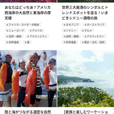
あなたはどっち派？アメリカ
世界三大美港のシンボルとト
西海岸の大自然と東海岸の摩
レンドスポットを巡る！いま
天楼
どきシドニー満喫の旅
アメリカ・カナダ・中南米
オセアニア
オーストラリア
ニューヨーク
アメリカ
シドニー
グルメ
自然・植物
アクティビティ
自然・植物
アクティビティ
世界遺産
夏
世界遺産
歴史・文化・芸術
陸と海がつながる濃密な自然
【家族と楽しむワーケーショ