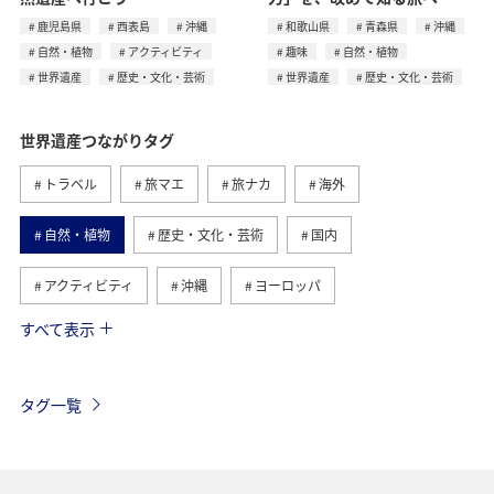
鹿児島県
西表島
沖縄
和歌山県
青森県
沖縄
自然・植物
アクティビティ
趣味
自然・植物
世界遺産
歴史・文化・芸術
世界遺産
歴史・文化・芸術
世界遺産つながりタグ
トラベル
旅マエ
旅ナカ
海外
自然・植物
歴史・文化・芸術
国内
アクティビティ
沖縄
ヨーロッパ
すべて表示
趣味
西表島
ANAマイレージクラブ
アメリカ・カナダ・中南米
グルメ
ツアー
タグ一覧
オセアニア
北海道
アメリカ
夏
オーストラリア
中国地方
釣り
ANA釣り倶楽部