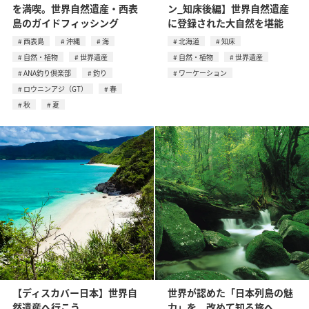
を満喫。世界自然遺産・西表
ン_知床後編】世界自然遺産
島のガイドフィッシング
に登録された大自然を堪能
西表島
沖縄
海
北海道
知床
自然・植物
世界遺産
自然・植物
世界遺産
ANA釣り倶楽部
釣り
ワーケーション
ロウニンアジ（GT）
春
秋
夏
【ディスカバー日本】世界自
世界が認めた「日本列島の魅
然遺産へ行こう
力」を、改めて知る旅へ