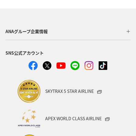
オーストラリア
中国地方
釣り
ANA釣り倶楽部
メキシコ
マリンスポーツ
イギリス
群馬県
ANAグループ企業情報
ワーケーション
知床
鹿児島県
SNS公式アカウント
日本の歴史・文化・芸術
青森県
ニューヨーク
イタリア
シドニー
広島県
春
海
秋
ロウニンアジ（GT）
関東・甲信越地方
SKYTRAX 5 STAR AIRLINE
岩手県
秋田県
和歌山県
APEX WORLD CLASS AIRLINE