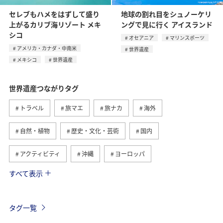
セレブもハメをはずして盛り
地球の割れ目をシュノーケリ
上がるカリブ海リゾート メキ
ングで見に行く アイスランド
シコ
オセアニア
マリンスポーツ
アメリカ・カナダ・中南米
世界遺産
メキシコ
世界遺産
世界遺産つながりタグ
トラベル
旅マエ
旅ナカ
海外
自然・植物
歴史・文化・芸術
国内
アクティビティ
沖縄
ヨーロッパ
すべて表示
趣味
西表島
ANAマイレージクラブ
アメリカ・カナダ・中南米
グルメ
ツアー
タグ一覧
オセアニア
北海道
アメリカ
夏