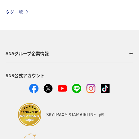
アメリカ・カナダ・中南米
グルメ
ツアー
タグ一覧
オセアニア
北海道
アメリカ
夏
オーストラリア
中国地方
釣り
ANA釣り倶楽部
メキシコ
マリンスポーツ
イギリス
群馬県
ANAグループ企業情報
ワーケーション
知床
鹿児島県
SNS公式アカウント
日本の歴史・文化・芸術
青森県
ニューヨーク
イタリア
シドニー
広島県
春
海
秋
ロウニンアジ（GT）
関東・甲信越地方
SKYTRAX 5 STAR AIRLINE
岩手県
秋田県
和歌山県