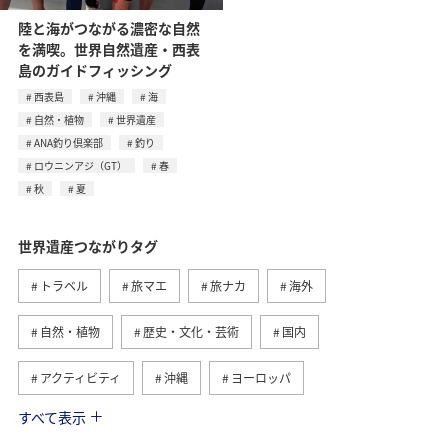
陸と海がつながる濃密な自然
を満喫。世界自然遺産・西表
島のガイドフィッシング
西表島
沖縄
海
自然・植物
世界遺産
ANA釣り倶楽部
釣り
ロウニンアジ（GT）
春
秋
夏
世界遺産つながりタグ
トラベル
旅マエ
旅ナカ
海外
自然・植物
歴史・文化・芸術
国内
アクティビティ
沖縄
ヨーロッパ
すべて表示
趣味
西表島
ANAマイレージクラブ