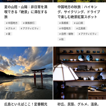
夏の山陰・山陽：非日常を満
中国地方の秋旅：ハイキン
喫できる「絶景」に滞在する
グ、サイクリング、ドライブ
旅
で楽しむ絶景紅葉スポット
中国地方
家族旅行
島根県
山口県
グルメ
アクティビティ
中国地方
広島県
夏
自然・植物
アクティビティ
秋
広島といえばここ！定番観光
砂丘、民藝、グルメ、温泉。