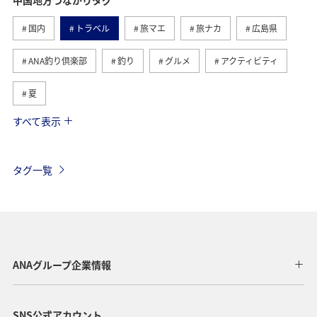
国内
トラベル
旅マエ
旅ナカ
広島県
ANA釣り倶楽部
釣り
グルメ
アクティビティ
夏
すべて表示
島根県
山口県
四国地方
趣味
鳥取県
川
岡山県
湖
家族旅行
自然・植物
タグ一覧
秋
世界遺産
歴史・文化・芸術
秋のアクティビティ
春
トラウト
海
ANAグループ企業情報
SNS公式アカウント