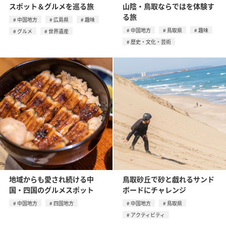
スポット＆グルメを巡る旅
山陰・鳥取ならではを体験す
る旅
中国地方
広島県
趣味
中国地方
鳥取県
趣味
グルメ
世界遺産
歴史・文化・芸術
地域からも愛され続ける中
鳥取砂丘で砂と戯れるサンド
国・四国のグルメスポット
ボードにチャレンジ
中国地方
四国地方
中国地方
鳥取県
アクティビティ